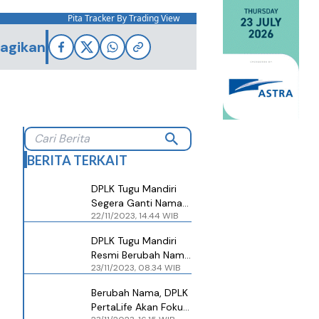
Pita Tracker By Trading View
agikan
BERITA TERKAIT
DPLK Tugu Mandiri
Segera Ganti Nama
22/11/2023, 14.44 WIB
Jadi DPLK PertaLife
DPLK Tugu Mandiri
Resmi Berubah Nama
23/11/2023, 08.34 WIB
Jadi DPLK PertaLife
Berubah Nama, DPLK
PertaLife Akan Fokus