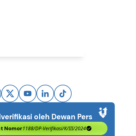
iverifikasi oleh Dewan Pers
kat Nomor
1188/DP-Verifikasi/K/III/2024