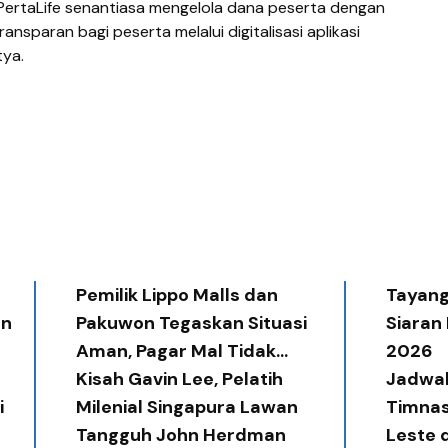
PertaLife senantiasa mengelola dana peserta dengan
ansparan bagi peserta melalui digitalisasi aplikasi
tya.
Pemilik Lippo Malls dan
Tayang 
an
Pakuwon Tegaskan Situasi
Siaran
Aman, Pagar Mal Tidak
2026
Diperlukan
Kisah Gavin Lee, Pelatih
Jadwal
i
Milenial Singapura Lawan
Timnas
Tangguh John Herdman
Leste 