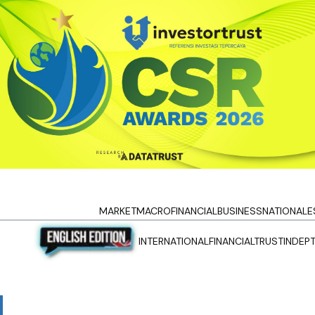
MARKET
MACRO
FINANCIAL
BUSINESS
NATIONAL
E
INTERNATIONAL
FINANCIALTRUST
INDEP