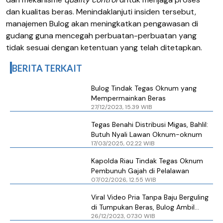
dan kualitas beras. Menindaklanjuti insiden tersebut,
manajemen Bulog akan meningkatkan pengawasan di
gudang guna mencegah perbuatan-perbuatan yang
tidak sesuai dengan ketentuan yang telah ditetapkan.
BERITA TERKAIT
Bulog Tindak Tegas Oknum yang
Mempermainkan Beras
27/12/2023, 15.39 WIB
Tegas Benahi Distribusi Migas, Bahlil:
Butuh Nyali Lawan Oknum-oknum
17/03/2025, 02.22 WIB
Kapolda Riau Tindak Tegas Oknum
Pembunuh Gajah di Pelalawan
07/02/2026, 12.55 WIB
Viral Video Pria Tanpa Baju Berguling
di Tumpukan Beras, Bulog Ambil
26/12/2023, 07.30 WIB
Tindakan Tegas