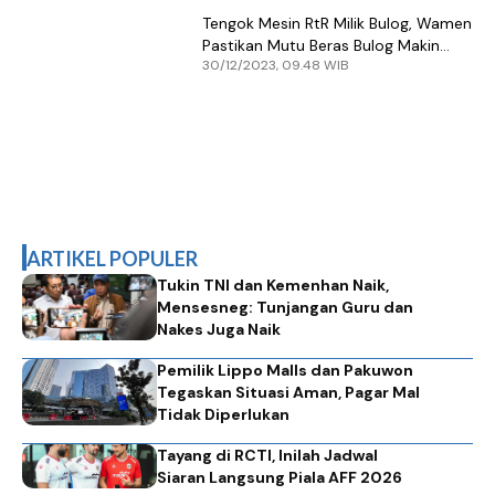
Tengok Mesin RtR Milik Bulog, Wamen
Pastikan Mutu Beras Bulog Makin
30/12/2023, 09.48 WIB
Baik
ARTIKEL POPULER
Tukin TNI dan Kemenhan Naik,
Mensesneg: Tunjangan Guru dan
Nakes Juga Naik
Pemilik Lippo Malls dan Pakuwon
Tegaskan Situasi Aman, Pagar Mal
Tidak Diperlukan
Tayang di RCTI, Inilah Jadwal
Siaran Langsung Piala AFF 2026