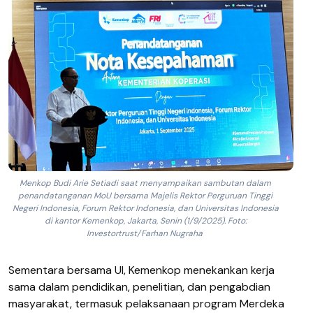
Menkop Budi Arie Setiadi saat menyampaikan sambutan dalam
penandatanganan MoU bersama Majelis Rektor Perguruan Tinggi
Negeri Indonesia, Forum Rektor Indonesia, dan Universitas Indonesia
di kantor Kemenkop, Jakarta, Senin (1/9/2025). Foto:
Investortrust/Farhan Nugraha
Sementara bersama UI, Kemenkop menekankan kerja
sama dalam pendidikan, penelitian, dan pengabdian
masyarakat, termasuk pelaksanaan program Merdeka