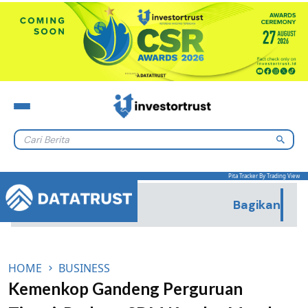
Lewati ke konten
Pita Tracker By Trading View
Bagikan
HOME
BUSINESS
Kemenkop Gandeng Perguruan