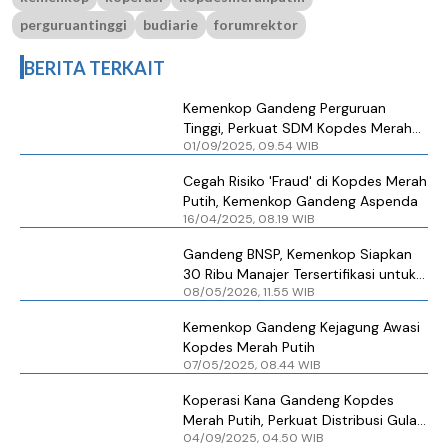
perguruantinggi
budiarie
forumrektor
BERITA TERKAIT
Kemenkop Gandeng Perguruan
Tinggi, Perkuat SDM Kopdes Merah
01/09/2025, 09.54 WIB
Putih
Cegah Risiko 'Fraud' di Kopdes Merah
Putih, Kemenkop Gandeng Aspenda
16/04/2025, 08.19 WIB
Gandeng BNSP, Kemenkop Siapkan
30 Ribu Manajer Tersertifikasi untuk
08/05/2026, 11.55 WIB
Kopdes Merah Putih
Kemenkop Gandeng Kejagung Awasi
Kopdes Merah Putih
07/05/2025, 08.44 WIB
Koperasi Kana Gandeng Kopdes
Merah Putih, Perkuat Distribusi Gula
04/09/2025, 04.50 WIB
Putih di Indonesia