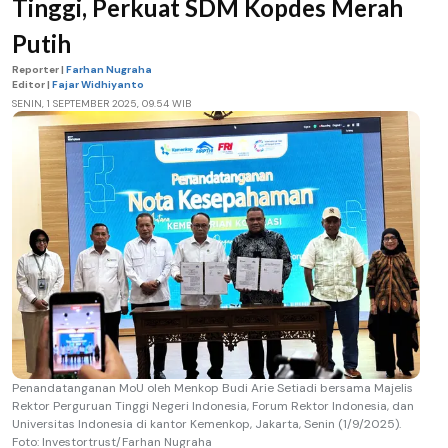
Tinggi, Perkuat SDM Kopdes Merah
Putih
Reporter |
Farhan Nugraha
Editor |
Fajar Widhiyanto
SENIN, 1 SEPTEMBER 2025, 09.54 WIB
Penandatanganan MoU oleh Menkop Budi Arie Setiadi bersama Majelis
Rektor Perguruan Tinggi Negeri Indonesia, Forum Rektor Indonesia, dan
Universitas Indonesia di kantor Kemenkop, Jakarta, Senin (1/9/2025).
Foto: Investortrust/Farhan Nugraha