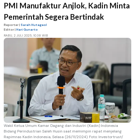
PMI Manufaktur Anjlok, Kadin Minta
Pemerintah Segera Bertindak
Reporter |
Sarah Hutagaol
Editor |
Hari Gunarto
RABU, 2 JULI 2025, 10.38 WIB
Wakil Ketua Umum Kamar Dagang dan Industri (Kadin) Indonesia
Bidang Perindustrian Saleh Husin saat memimpin rapat menjelang
Rapimnas Kadin Indonesia, Selasa (26/11/2024). Foto: Investortrust/