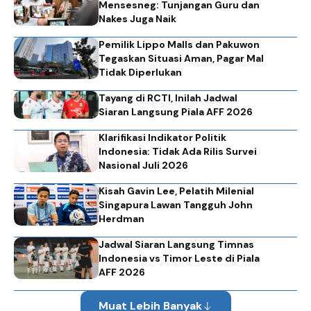
Mensesneg: Tunjangan Guru dan
Nakes Juga Naik
Pemilik Lippo Malls dan Pakuwon
Tegaskan Situasi Aman, Pagar Mal
Tidak Diperlukan
Tayang di RCTI, Inilah Jadwal
Siaran Langsung Piala AFF 2026
Klarifikasi Indikator Politik
Indonesia: Tidak Ada Rilis Survei
Nasional Juli 2026
Kisah Gavin Lee, Pelatih Milenial
Singapura Lawan Tangguh John
Herdman
Jadwal Siaran Langsung Timnas
Indonesia vs Timor Leste di Piala
AFF 2026
Muat Lebih Banyak