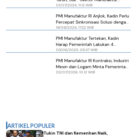
01/07/2024, 11.12 WIB
Kehilangan Momentum
PMI Manufaktur RI Anjlok, Kadin Perlu
Percepat Sinkronisasi Solusi dengan
19/09/2024, 17.22 WIB
Pemerintahan Baru
PMI Manufaktur Tertekan, Kadin
Harap Pemerintah Lakukan 4
03/06/2025, 09.37 WIB
Kebijakan Ini
PMI Manufaktur RI Kontraksi, Industri
Mesin dan Logam Minta Pemerintah
02/07/2026, 10.12 WIB
Percepat Belanja
ARTIKEL POPULER
Tukin TNI dan Kemenhan Naik,