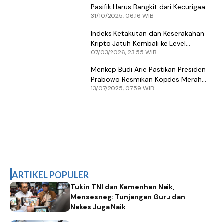
Pasifik Harus Bangkit dari Kecurigaan
31/10/2025, 06.16 WIB
dan Ketakutan
Indeks Ketakutan dan Keserakahan
Kripto Jatuh Kembali ke Level
07/03/2026, 23.55 WIB
Ketakutan Ekstrem
Menkop Budi Arie Pastikan Presiden
Prabowo Resmikan Kopdes Merah
13/07/2025, 07.59 WIB
Putih di Klaten 21 Juli
ARTIKEL POPULER
Tukin TNI dan Kemenhan Naik,
Mensesneg: Tunjangan Guru dan
Nakes Juga Naik