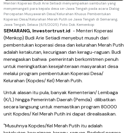
Menteri Koperasi Budi Arie Setiadi menyampaikan sambutan yang
menyemangati para kepala desa se-Jawa Tengah pada acara Dialog
Percepatan Musyawarah Desa/Kelurahan Khusus Pembentukan
Koperasi Desa/Kelurahan Merah Putih se Jawa Tengah di Semarang,
Jawa Tengah, Selasa (6/5/2025). Foto: Dok. Kemenkop
SEMARANG, Investortrust.id
- Menteri Koperasi
(Menkop) Budi Arie Setiadi menyebut musuh dari
pembentukan koperasi desa dan kelurahan Merah Putih
adalah ketakutan, kecurigaan dan keragu-raguan. Budi
menegaskan bahwa pemerintah berkomitmen penuh
untuk meningkatkan kesejahteraan masyarakat desa
melalui program pembentukan Koperasi Desa/
Kelurahan (Kopdes/ Kel) Merah Putih.
Untuk alasan itu pula, banyak Kementerian/ Lembaga
(K/L) hingga Pemerintah Daerah (Pemda) dilibatkan
secara langsung untuk memastikan program 80.000
unit Kopdes/ Kel Merah Putih ini dapat direalisasikan.
"Musuhnya Kopdes/Kel Merah Putih itu adalah
ketakutan, kecurigaan, keragu-raguan. Padahal negara