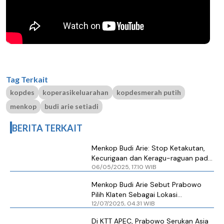
Tag Terkait
kopdes
koperasikeluarahan
kopdesmerah putih
menkop
budi arie setiadi
BERITA TERKAIT
Menkop Budi Arie: Stop Ketakutan,
Kecurigaan dan Keragu-raguan pada
06/05/2025, 17.10 WIB
Program Koperasi Desa/Kelurahan
Merah Putih
Menkop Budi Arie Sebut Prabowo
Pilih Klaten Sebagai Lokasi
12/07/2025, 04.31 WIB
Peluncuran Koperasi Desa Merah
Putih
Di KTT APEC, Prabowo Serukan Asia