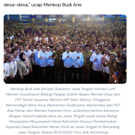
desa-desa," ucap Menkop Budi Arie.
Menkop Budi Arie Setiadi, Gubernur Jawa Tengah Ahmad Lutfi,
Menteri Koordinator Bidang Pangan Zulkifli Hasan, Menteri Desa dan
PDT Yandri Susanto, Menteri KKP Sakti Wahyu Trenggono,
Wamendagri Bima Arya, Wamentan Sudaryono, Wamendes dan PDT
Riza Patria, dan Wamen Koperasi Ferry Juliantoro berfoto bersama
dengan seluruh kepala desa se-Jawa Tengah pada acara Dialog
Percepatan Musyawarah Desa/Kelurahan Khusus Pembentukan
Koperasi Desa/Kelurahan Merah Putih se Jawa Tengah di Semarang,
Jawa Tengah, Selasa (6/5/2025). Foto: Dok. Kemenkop