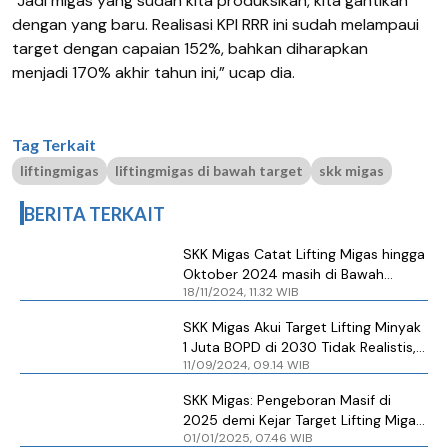
“Jadi migas yang sudah kita produksikan, kita gantikan
dengan yang baru. Realisasi KPI RRR ini sudah melampaui
target dengan capaian 152%, bahkan diharapkan
menjadi 170% akhir tahun ini,” ucap dia.
Tag Terkait
liftingmigas
liftingmigas di bawah target
skk migas
BERITA TERKAIT
SKK Migas Catat Lifting Migas hingga
Oktober 2024 masih di Bawah
18/11/2024, 11.32 WIB
Target, tapi Tambahan Sumber Daya
Melesat
SKK Migas Akui Target Lifting Minyak
1 Juta BOPD di 2030 Tidak Realistis,
11/09/2024, 09.14 WIB
tapi…
SKK Migas: Pengeboran Masif di
2025 demi Kejar Target Lifting Migas
01/01/2025, 07.46 WIB
1,6 Juta BOEPD