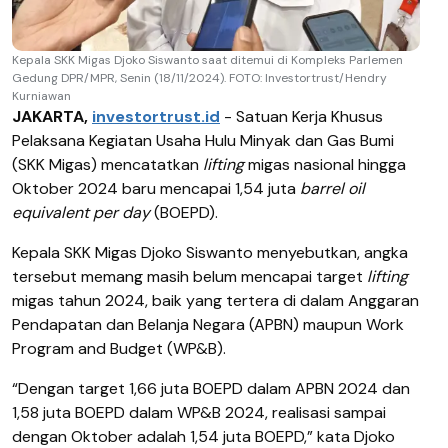
Kepala SKK Migas Djoko Siswanto saat ditemui di Kompleks Parlemen
Gedung DPR/MPR, Senin (18/11/2024). FOTO: Investortrust/Hendry
Kurniawan
JAKARTA,
investortrust.id
- Satuan Kerja Khusus
Pelaksana Kegiatan Usaha Hulu Minyak dan Gas Bumi
(SKK Migas) mencatatkan
lifting
migas nasional hingga
Oktober 2024 baru mencapai 1,54 juta
barrel oil
equivalent per day
(BOEPD).
Kepala SKK Migas Djoko Siswanto menyebutkan, angka
tersebut memang masih belum mencapai target
lifting
migas tahun 2024, baik yang tertera di dalam Anggaran
Pendapatan dan Belanja Negara (APBN) maupun Work
Program and Budget (WP&B).
“Dengan target 1,66 juta BOEPD dalam APBN 2024 dan
1,58 juta BOEPD dalam WP&B 2024, realisasi sampai
dengan Oktober adalah 1,54 juta BOEPD,” kata Djoko