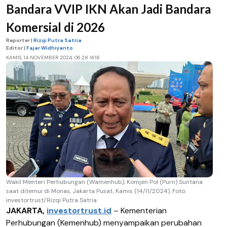
Bandara VVIP IKN Akan Jadi Bandara
Komersial di 2026
Reporter |
Rizqi Putra Satria
Editor |
Fajar Widhiyanto
KAMIS, 14 NOVEMBER 2024, 06.28 WIB
Wakil Menteri Perhubungan (Wamenhub), Komjen Pol (Purn) Suntana
saat ditemui di Monas, Jakarta Pusat, Kamis (14/11/2024). Foto:
investortrust/Rizqi Putra Satria
JAKARTA,
investortrust.id
– Kementerian
Perhubungan (Kemenhub) menyampaikan perubahan