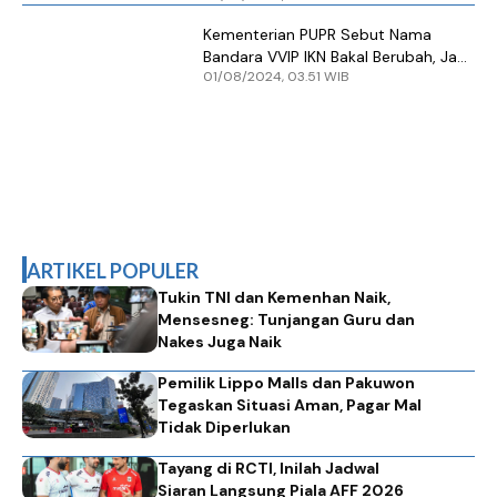
Kementerian PUPR Sebut Nama
Bandara VVIP IKN Bakal Berubah, Jadi
01/08/2024, 03.51 WIB
Apa?
ARTIKEL POPULER
Tukin TNI dan Kemenhan Naik,
Mensesneg: Tunjangan Guru dan
Nakes Juga Naik
Pemilik Lippo Malls dan Pakuwon
Tegaskan Situasi Aman, Pagar Mal
Tidak Diperlukan
Tayang di RCTI, Inilah Jadwal
Siaran Langsung Piala AFF 2026