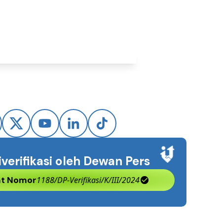
iverifikasi oleh Dewan Pers
kat Nomor
1188/DP-Verifikasi/K/III/2024