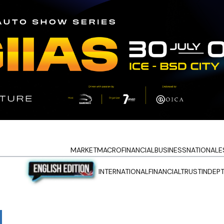
MARKET
MACRO
FINANCIAL
BUSINESS
NATIONAL
E
INTERNATIONAL
FINANCIALTRUST
INDEP