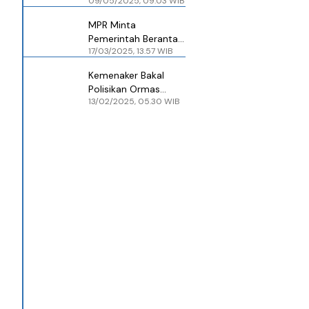
09/05/2025, 09.03 WIB
Premanisme Berbaju
Ormas yang Ganggu
MPR Minta
Investasi
Pemerintah Berantas
17/03/2025, 13.57 WIB
Premanisme Ormas
yang Ganggu Iklim
Kemenaker Bakal
Investasi
Polisikan Ormas
13/02/2025, 05.30 WIB
Bergaya Preman
yang Hambat
Investasi