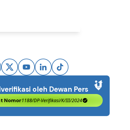
iverifikasi oleh Dewan Pers
kat Nomor
1188/DP-Verifikasi/K/III/2024