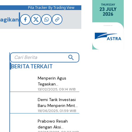
Pita Tracker By Trading View
agikan
BERITA TERKAIT
Menperin Agus
Tegaskan
13/02/2025, 09.14 WIB
Premanisme Ormas
di Kawasan Industri
Demi Tarik Investasi
Hambat Investasi
Baru Menperin Minta
19/06/2025, 01.59 WIB
Kawasan Industri
Bebas dari
Prabowo Resah
Premanisme
dengan Aksi