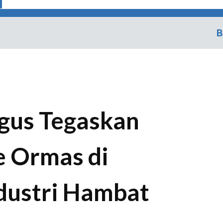
B
gus Tegaskan
 Ormas di
dustri Hambat