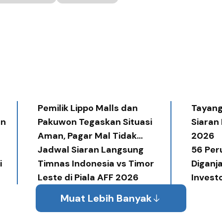
Pemilik Lippo Malls dan
Tayang 
an
Pakuwon Tegaskan Situasi
Siaran
Aman, Pagar Mal Tidak
2026
Diperlukan
Jadwal Siaran Langsung
56 Per
i
Timnas Indonesia vs Timor
Diganj
Leste di Piala AFF 2026
Invest
Award
Muat Lebih Banyak