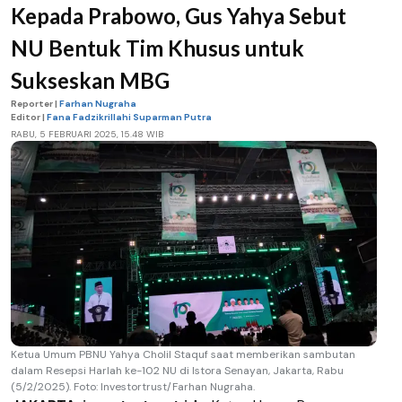
Kepada Prabowo, Gus Yahya Sebut
NU Bentuk Tim Khusus untuk
Sukseskan MBG
Reporter |
Farhan Nugraha
Editor |
Fana Fadzikrillahi Suparman Putra
RABU, 5 FEBRUARI 2025, 15.48 WIB
Ketua Umum PBNU Yahya Cholil Staquf saat memberikan sambutan
dalam Resepsi Harlah ke-102 NU di Istora Senayan, Jakarta, Rabu
(5/2/2025). Foto: Investortrust/Farhan Nugraha.