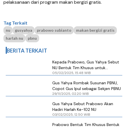
pelaksanaan dari program makan bergizi gratis.
Tag Terkait
nu
gusyahya
prabowo subianto
makan bergizi gratis
harlah nu
pbnu
BERITA TERKAIT
Kepada Prabowo, Gus Yahya Sebut
NU Bentuk Tim Khusus untuk
05/02/2025, 15.48 WIB
Sukseskan MBG
Gus Yahya Rombak Susunan PBNU,
Copot Gus Ipul sebagai Sekjen PBNU
29/11/2025, 02.20 WIB
Gus Yahya Sebut Prabowo Akan
Hadiri Harlah Ke-102 NU
03/02/2025, 12.50 WIB
Prabowo Bentuk Tim Khusus Bentuk