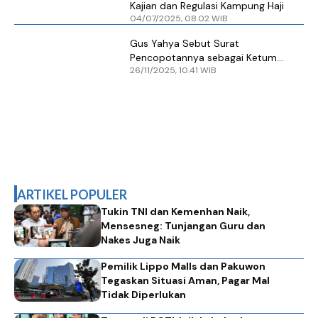
Kajian dan Regulasi Kampung Haji
04/07/2025, 08.02 WIB
Gus Yahya Sebut Surat
Pencopotannya sebagai Ketum
26/11/2025, 10.41 WIB
PBNU Tidak Sah
ARTIKEL POPULER
Tukin TNI dan Kemenhan Naik,
Mensesneg: Tunjangan Guru dan
Nakes Juga Naik
Pemilik Lippo Malls dan Pakuwon
Tegaskan Situasi Aman, Pagar Mal
Tidak Diperlukan