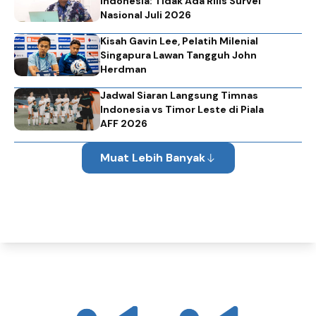
Indonesia: Tidak Ada Rilis Survei
Nasional Juli 2026
Kisah Gavin Lee, Pelatih Milenial
Singapura Lawan Tangguh John
Herdman
Jadwal Siaran Langsung Timnas
Indonesia vs Timor Leste di Piala
AFF 2026
Muat Lebih Banyak