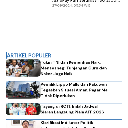
AstraPay Raih Sertifikasi ISO 27001
27/09/2024, 05.34 WIB
dan 27701
ARTIKEL POPULER
Tukin TNI dan Kemenhan Naik,
Mensesneg: Tunjangan Guru dan
Nakes Juga Naik
Pemilik Lippo Malls dan Pakuwon
Tegaskan Situasi Aman, Pagar Mal
Tidak Diperlukan
Tayang di RCTI, Inilah Jadwal
Siaran Langsung Piala AFF 2026
Klarifikasi Indikator Politik