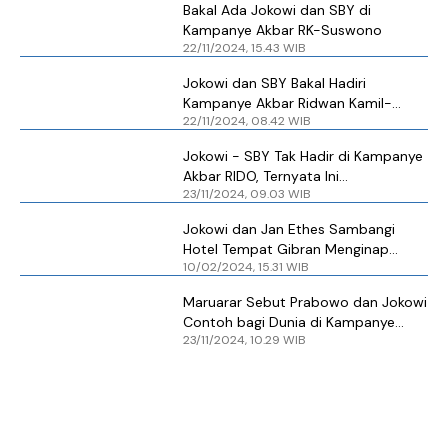
Bakal Ada Jokowi dan SBY di
Kampanye Akbar RK-Suswono
22/11/2024, 15.43 WIB
Jokowi dan SBY Bakal Hadiri
Kampanye Akbar Ridwan Kamil-
22/11/2024, 08.42 WIB
Suswono di Lapangan Banteng
Besok
Jokowi - SBY Tak Hadir di Kampanye
Akbar RIDO, Ternyata Ini
23/11/2024, 09.03 WIB
Penyebabnya
Jokowi dan Jan Ethes Sambangi
Hotel Tempat Gibran Menginap
10/02/2024, 15.31 WIB
Seusai Kampanye Akbar
Maruarar Sebut Prabowo dan Jokowi
Contoh bagi Dunia di Kampanye
23/11/2024, 10.29 WIB
Akbar Rido