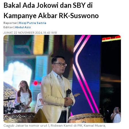
Bakal Ada Jokowi dan SBY di
Kampanye Akbar RK-Suswono
Reporter |
Rizqi Putra Satria
Editor |
Abdul Aziz
JUMAT, 22 NOVEMBER 2024, 15.43 WIB
Cagub Jakarta nomor urut 1, Ridwan Kamil di PIK, Kamal Muara,