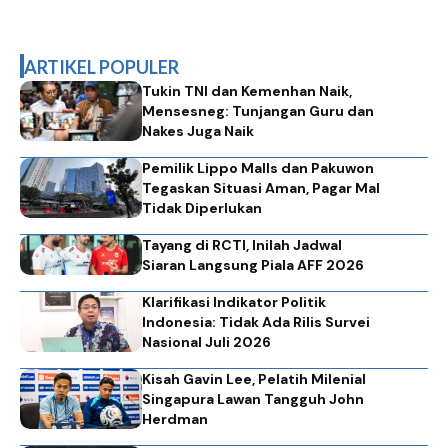
ARTIKEL POPULER
Tukin TNI dan Kemenhan Naik,
Mensesneg: Tunjangan Guru dan
Nakes Juga Naik
Pemilik Lippo Malls dan Pakuwon
Tegaskan Situasi Aman, Pagar Mal
Tidak Diperlukan
Tayang di RCTI, Inilah Jadwal
Siaran Langsung Piala AFF 2026
Klarifikasi Indikator Politik
Indonesia: Tidak Ada Rilis Survei
Nasional Juli 2026
Kisah Gavin Lee, Pelatih Milenial
Singapura Lawan Tangguh John
Herdman