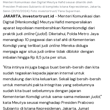
Menteri Komunikasi dan Digital Meutya Hafid seusai dilantik oleh
Presiden Prabowo Subianto di kompleks Istana Kepresidenan, Jakarta,
Senin (21/10/2024). Foto: investortrust/ Fana Suparman.
JAKARTA, investortrust.id
- Menteri Komunikasi dan
Digital (Menkomdigi) Meutya Hafid mempersilakan
aparat kepolisian membersihkan Kemenkomdigi dari
praktik judi
online
(
judol
). Diketahui, Polda Metro Jaya
menangkap 10 pegawai dan staf ahli di Kementerian
Komdigi yang terlibat judi
online
. Mereka diduga
menjaga agar situs judi online tidak diblokir dengan
imbalan hingga Rp 8,5 juta per situs.
"Kita intinya ini juga bagus buat bersih-bersih dan kita
sudah tegaskan kepada jajaran internal untuk
mendukung dan kita keluarkan. Sekali lagi bersih-bersih
untuk mematuhi pakta integritas yang sebelumnya
sudah kita buat sebelumnya dengan jajaran
Kementerian Komdigi untuk sama-sama melawan
judol
,"
kata Meutya seusai menghadap Presiden Prabowo
Subianto di Istana Kepresidenan, Jakarta, Jumat