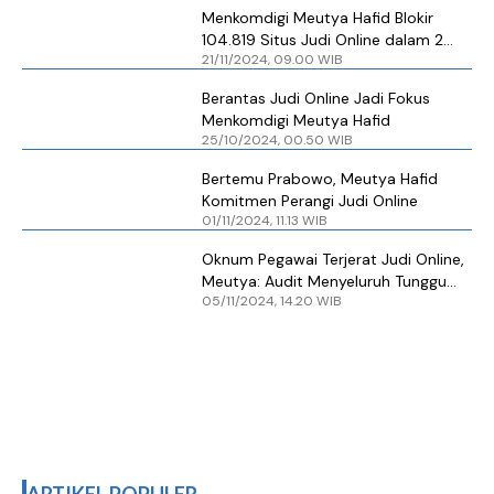
Menkomdigi Meutya Hafid Blokir
104.819 Situs Judi Online dalam 2
21/11/2024, 09.00 WIB
Pekan
Berantas Judi Online Jadi Fokus
Menkomdigi Meutya Hafid
25/10/2024, 00.50 WIB
Bertemu Prabowo, Meutya Hafid
Komitmen Perangi Judi Online
01/11/2024, 11.13 WIB
Oknum Pegawai Terjerat Judi Online,
Meutya: Audit Menyeluruh Tunggu
05/11/2024, 14.20 WIB
Penyelidikan Polisi Rampung
ARTIKEL POPULER