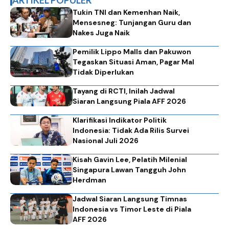
Tukin TNI dan Kemenhan Naik,
Mensesneg: Tunjangan Guru dan
Nakes Juga Naik
Pemilik Lippo Malls dan Pakuwon
Tegaskan Situasi Aman, Pagar Mal
Tidak Diperlukan
Tayang di RCTI, Inilah Jadwal
Siaran Langsung Piala AFF 2026
Klarifikasi Indikator Politik
Indonesia: Tidak Ada Rilis Survei
Nasional Juli 2026
Kisah Gavin Lee, Pelatih Milenial
Singapura Lawan Tangguh John
Herdman
Jadwal Siaran Langsung Timnas
Indonesia vs Timor Leste di Piala
AFF 2026