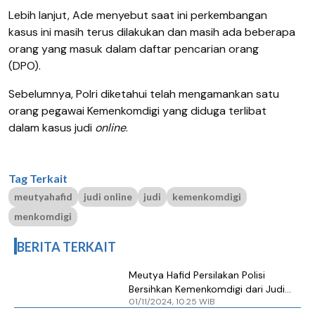
Lebih lanjut, Ade menyebut saat ini perkembangan
kasus ini masih terus dilakukan dan masih ada beberapa
orang yang masuk dalam daftar pencarian orang
(DPO).
Sebelumnya, Polri diketahui telah mengamankan satu
orang pegawai Kemenkomdigi yang diduga terlibat
dalam kasus judi
online
.
Tag Terkait
meutyahafid
judi online
judi
kemenkomdigi
menkomdigi
BERITA TERKAIT
Meutya Hafid Persilakan Polisi
Bersihkan Kemenkomdigi dari Judi
01/11/2024, 10.25 WIB
Online