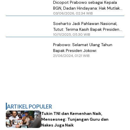
Dicopot Prabowo sebagai Kepala
BGN, Dadan Hindayana: Hak Mutlak
03/06/2026, 02.34 WIB
Bapak Presiden
Soeharto Jadi Pahlawan Nasional,
Tutut: Terima Kasih Bapak Presiden
10/11/2025, 05.30 WIB
dan Rakyat Indonesia
Prabowo: Selamat Ulang Tahun
Bapak Presiden Jokowi
21/06/2024, 01.21 WIB
ARTIKEL POPULER
Tukin TNI dan Kemenhan Naik,
Mensesneg: Tunjangan Guru dan
Nakes Juga Naik