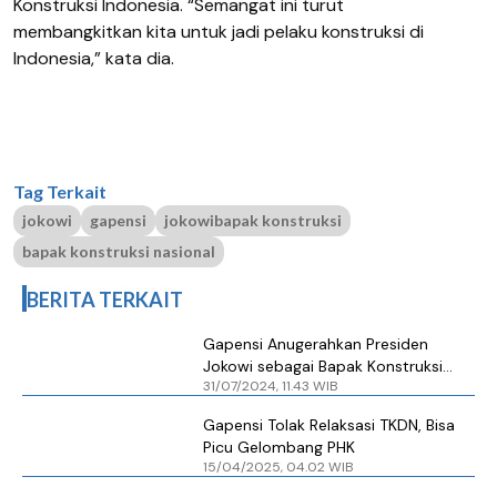
Konstruksi Indonesia. “Semangat ini turut
membangkitkan kita untuk jadi pelaku konstruksi di
Indonesia,” kata dia.
Tag Terkait
jokowi
gapensi
jokowibapak konstruksi
bapak konstruksi nasional
BERITA TERKAIT
Gapensi Anugerahkan Presiden
Jokowi sebagai Bapak Konstruksi
31/07/2024, 11.43 WIB
Nasional
Gapensi Tolak Relaksasi TKDN, Bisa
Picu Gelombang PHK
15/04/2025, 04.02 WIB