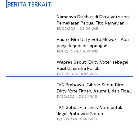
BERITA TERKAIT
Namanya Disebut di Dirty Vote soal
Pemekaran Papua, Tito Karnavian
19/02/2024, 08.09 WIB
Buka Suara
Hasto: Film Dirty Vote Mewakili Apa
yang Terjadi di Lapangan
14/02/2024, 09.39 WIB
Wapres Sebut “Dirty Vote” sebagai
Hasil Dinamika Politik
12/02/2024, 14.55 WIB
TKN Prabowo-Gibran Sebut Film
Dirty Vote Fitnah, Asumtif, dan Tidak
11/02/2024, 08.24 WIB
Ilmiah
TKN Sebut Film Dirty Vote untuk
Jegal Prabowo-Gibran
11/02/2024, 08.47 WIB