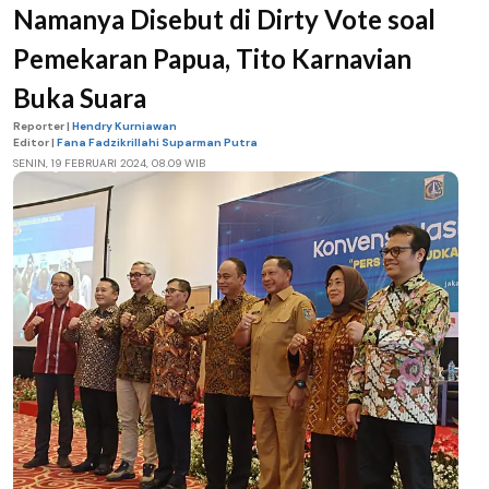
Namanya Disebut di Dirty Vote soal
Pemekaran Papua, Tito Karnavian
Buka Suara
Reporter |
Hendry Kurniawan
Editor |
Fana Fadzikrillahi Suparman Putra
SENIN, 19 FEBRUARI 2024, 08.09 WIB