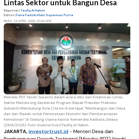
Lintas Sektor untuk Bangun Desa
Reporter |
Taufiq Al Hakim
Editor |
Fana Fadzikrillahi Suparman Putra
RABU, 29 APRIL 2026, 07.44 WIB
Mendes PDT Yandri Susanto dalam acara Aksi dan Kolaborasi Lintas
Sektor Mendorong Akselerasi Program Bapak Presiden Prabowo
Subianto Mendukung Asta Cita ke-6 bertajuk "Membangun dari Desa
dan dari Bawah untuk Pemerataan Ekonomi dan Pemberantasan
Kemiskinan" di Gedung Utama Kantor Kemendes Kalibata, Selasa
(28/4/2026). Foto: Investortrust/Taufiq Al Hakim.
JAKARTA,
investortrust.id
- Menteri Desa dan
Pembangunan Daerah Tertinggal (Mendes PDT) Yandri