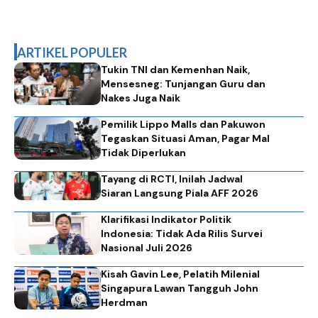
ARTIKEL POPULER
Tukin TNI dan Kemenhan Naik,
Mensesneg: Tunjangan Guru dan
Nakes Juga Naik
Pemilik Lippo Malls dan Pakuwon
Tegaskan Situasi Aman, Pagar Mal
Tidak Diperlukan
Tayang di RCTI, Inilah Jadwal
Siaran Langsung Piala AFF 2026
Klarifikasi Indikator Politik
Indonesia: Tidak Ada Rilis Survei
Nasional Juli 2026
Kisah Gavin Lee, Pelatih Milenial
Singapura Lawan Tangguh John
Herdman