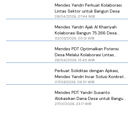
Mendes Yandri Perkuat Kolaborasi
Lintas Sektor untuk Bangun Desa
29/04/2026, 07.44 WIB
Mendes Yandri Ajak Al Khairiyah
Kolaborasi Bangun 75.266 Desa
02/03/2026, 05.12 WIB
Lewat Program Prioritas
Mendes PDT Optimalkan Potensi
Desa Melalui Kolaborasi Lintas
28/04/2026, 15.45 WIB
Sektor dan Program Desa Tematik
Perkuat Soliditas dengan Apkasi,
Mendes Yandri Incar Solusi Konkret
07/03/2026, 06.10 WIB
Bangun Desa
Mendes PDT Yandri Susanto
Alokasikan Dana Desa untuk Bangun
27/01/2026, 23.17 WIB
Rumah di Wilayah Terdampak
Bencana Sumatra