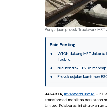
Pengerjaan proyek Trackwork MRT J
Poin Penting
●
WTON dukung MRT Jakarta Fa
Toubro.
●
Nilai kontrak CP205 mencapa
●
Proyek sejalan komitmen ESG
JAKARTA,
investortrust.id
– PT W
transformasi mobilitas perkotaan m
Limited. Kolaborasi ini ditujukan un