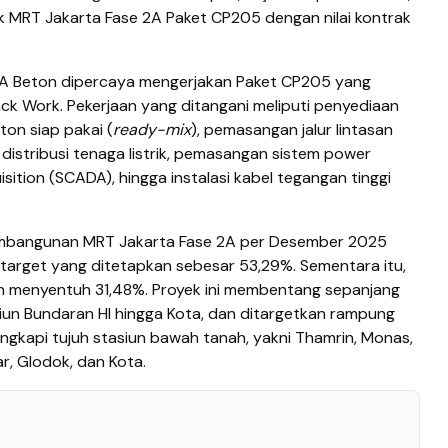
 MRT Jakarta Fase 2A Paket CP205 dengan nilai kontrak
KA Beton dipercaya mengerjakan Paket CP205 yang
k Work. Pekerjaan yang ditangani meliputi penyediaan
ton siap pakai (
ready-mix
), pemasangan jalur lintasan
m distribusi tenaga listrik, pemasangan sistem power
ition (SCADA), hingga instalasi kabel tegangan tinggi
mbangunan MRT Jakarta Fase 2A per Desember 2025
target yang ditetapkan sebesar 53,29%. Sementara itu,
h menyentuh 31,48%. Proyek ini membentang sepanjang
iun Bundaran HI hingga Kota, dan ditargetkan rampung
engkapi tujuh stasiun bawah tanah, yakni Thamrin, Monas,
, Glodok, dan Kota.