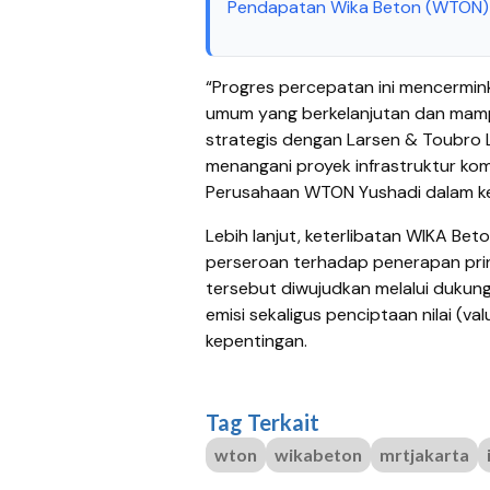
Pendapatan Wika Beton (WTON) T
“Progres percepatan ini mencermin
umum yang berkelanjutan dan mamp
strategis dengan Larsen & Toubro 
menangani proyek infrastruktur komp
Perusahaan WTON
Yushadi dalam k
Lebih lanjut, keterlibatan WIKA Be
perseroan terhadap penerapan prin
tersebut diwujudkan melalui dukun
emisi sekaligus penciptaan nilai (v
kepentingan.
Tag Terkait
wton
wikabeton
mrtjakarta