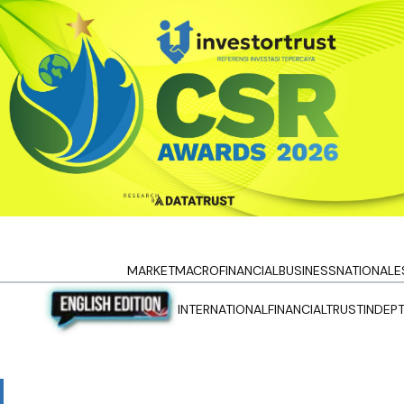
MARKET
MACRO
FINANCIAL
BUSINESS
NATIONAL
E
INTERNATIONAL
FINANCIALTRUST
INDEP