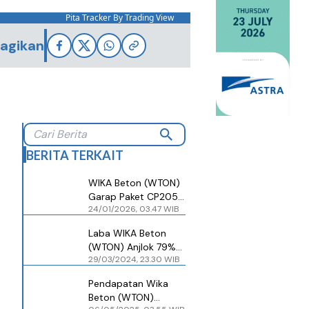
Pita Tracker By Trading View
agikan
BERITA TERKAIT
WIKA Beton (WTON)
Garap Paket CP205
24/01/2026, 03.47 WIB
MRT Jakarta Senilai
Rp 409 Miliar
Laba WIKA Beton
(WTON) Anjlok 79%
29/03/2024, 23.30 WIB
Jadi Rp 34,12 Miliar,
Ini Penyebabnya
Pendapatan Wika
Beton (WTON)