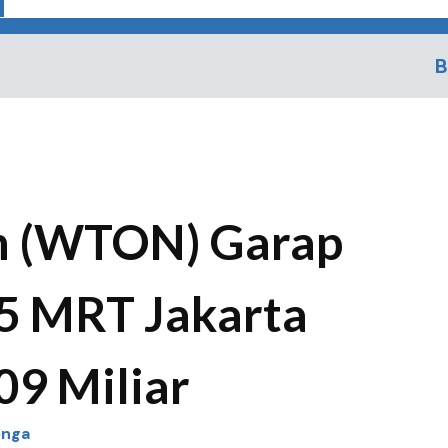
B
n (WTON) Garap
5 MRT Jakarta
09 Miliar
onga