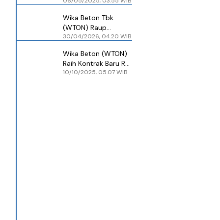
06/05/2025, 03.55 WIB
Kuartal I-2025 Capai
Rp 871,59 Miliar
Wika Beton Tbk
(WTON) Raup
30/04/2026, 04.20 WIB
Pendapatan Rp 677
Miliar di Kuartal I-
Wika Beton (WTON)
2026, Bagaimana
Raih Kontrak Baru Rp
dengan Laba?
10/10/2025, 05.07 WIB
2,79 Triliun hingga
September 2025,
Didominasi Sektor
Infrastruktur