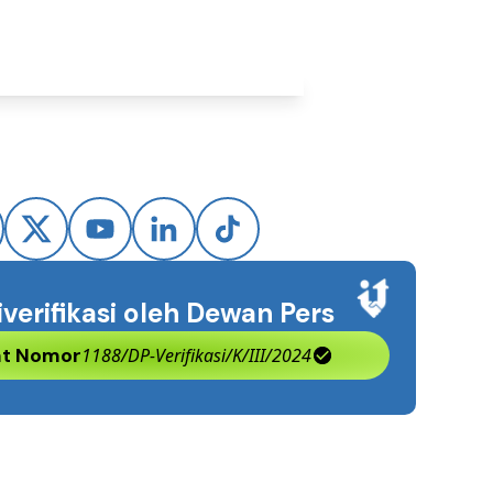
iverifikasi oleh Dewan Pers
kat Nomor
1188/DP-Verifikasi/K/III/2024