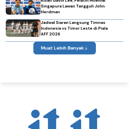
Kisah Gavin Lee, Pelatih Milenial
Singapura Lawan Tangguh John
Herdman
Jadwal Siaran Langsung Timnas
Indonesia vs Timor Leste di Piala
AFF 2026
Muat Lebih Banyak