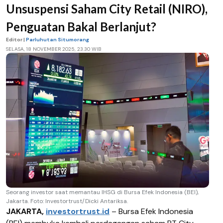
Unsuspensi Saham City Retail (NIRO),
Penguatan Bakal Berlanjut?
Editor |
Parluhutan Situmorang
SELASA, 18 NOVEMBER 2025, 23.30 WIB
Seorang investor saat memantau IHSG di Bursa Efek Indonesia (BEI),
Jakarta. Foto: Investortrust/Dicki Antariksa.
JAKARTA,
investortrust.id
–
Bursa Efek Indonesia