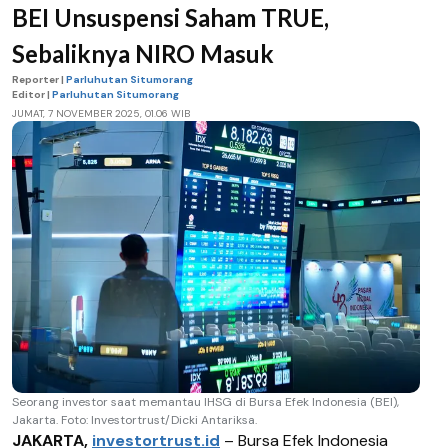
BEI Unsuspensi Saham TRUE,
Sebaliknya NIRO Masuk
Reporter |
Parluhutan Situmorang
Editor |
Parluhutan Situmorang
JUMAT, 7 NOVEMBER 2025, 01.06 WIB
Seorang investor saat memantau IHSG di Bursa Efek Indonesia (BEI),
Jakarta. Foto: Investortrust/Dicki Antariksa.
JAKARTA,
investortrust.id
–
Bursa Efek Indonesia