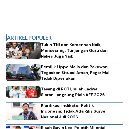
ARTIKEL POPULER
Tukin TNI dan Kemenhan Naik,
Mensesneg: Tunjangan Guru dan
Nakes Juga Naik
Pemilik Lippo Malls dan Pakuwon
Tegaskan Situasi Aman, Pagar Mal
Tidak Diperlukan
Tayang di RCTI, Inilah Jadwal
Siaran Langsung Piala AFF 2026
Klarifikasi Indikator Politik
Indonesia: Tidak Ada Rilis Survei
Nasional Juli 2026
Kisah Gavin Lee, Pelatih Milenial