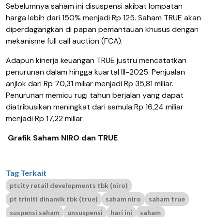
Sebelumnya saham ini disuspensi akibat lompatan
harga lebih dari 150% menjadi Rp 125. Saham TRUE akan
diperdagangkan di papan pemantauan khusus dengan
mekanisme full call auction (FCA).
Adapun kinerja keuangan TRUE justru mencatatkan
penurunan dalam hingga kuartal III-2025. Penjualan
anjlok dari Rp 70,31 miliar menjadi Rp 35,81 miliar.
Penurunan memicu rugi tahun berjalan yang dapat
diatribusikan meningkat dari semula Rp 16,24 miliar
menjadi Rp 17,22 miliar.
Grafik Saham NIRO dan TRUE
Tag Terkait
ptcity retail developments tbk (niro)
pt triniti dinamik tbk (true)
saham niro
saham true
suspensi saham
unsuspensi
hari ini
saham