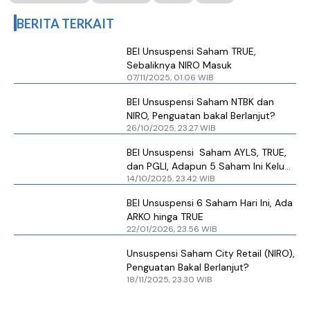
BERITA TERKAIT
BEI Unsuspensi Saham TRUE,
Sebaliknya NIRO Masuk
07/11/2025, 01.06 WIB
BEI Unsuspensi Saham NTBK dan
NIRO, Penguatan bakal Berlanjut?
26/10/2025, 23.27 WIB
BEI Unsuspensi Saham AYLS, TRUE,
dan PGLI, Adapun 5 Saham Ini Keluar
14/10/2025, 23.42 WIB
dari Pemantauan Khusus
BEI Unsuspensi 6 Saham Hari Ini, Ada
ARKO hinga TRUE
22/01/2026, 23.56 WIB
Unsuspensi Saham City Retail (NIRO),
Penguatan Bakal Berlanjut?
18/11/2025, 23.30 WIB