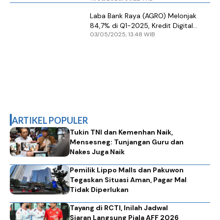
Laba Bank Raya (AGRO) Melonjak
84,7% di Q1-2025, Kredit Digital
03/05/2025, 13.48 WIB
Tumbuh 78,5%
ARTIKEL POPULER
Tukin TNI dan Kemenhan Naik,
Mensesneg: Tunjangan Guru dan
Nakes Juga Naik
Pemilik Lippo Malls dan Pakuwon
Tegaskan Situasi Aman, Pagar Mal
Tidak Diperlukan
Tayang di RCTI, Inilah Jadwal
Siaran Langsung Piala AFF 2026