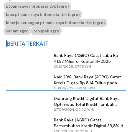
ptbankraya indonesia tbk (agro)
laba pt bank raya indonesia tbk (agro)
kinerja keuangan pt bank raya indonesia tbk (agro)
saham agro
prospek agro
BERITA TERKAIT
Bank Raya (AGRO) Catat Laba Rp
41,97 Miliar di Kuartal III-2025,
31/10/2025, 07.55 WIB
Didorong Peningkatan Kredit Digital
Naik 29%, Bank Raya (AGRO) Catat
Kredit Digital Rp 8,14 Triliun pada
09/06/2026, 09.56 WIB
Kuartal I 2026
Didorong Kredit Digital, Bank Raya
Optimistis Total Kredit Tumbuh
27/09/2024, 09.50 WIB
Positif di Tahun Ini
Bank Raya (AGRO) Catat
Pertumbuhan Kredit Digital 39,8% di
17/03/2026, 05.22 WIB
Tengah Transformasi