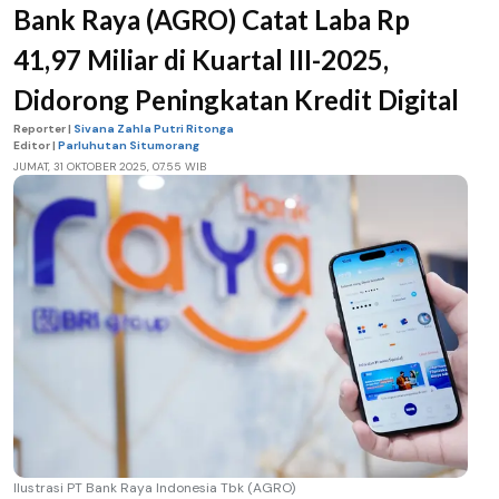
Bank Raya (AGRO) Catat Laba Rp
41,97 Miliar di Kuartal III-2025,
Didorong Peningkatan Kredit Digital
Reporter |
Sivana Zahla Putri Ritonga
Editor |
Parluhutan Situmorang
JUMAT, 31 OKTOBER 2025, 07.55 WIB
Ilustrasi PT Bank Raya Indonesia Tbk (AGRO)