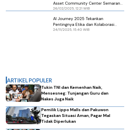
Asset Community Center Semarang
26/02/2025, 12.21 WIB
Diresmikan
AI Journey 2025 Tekankan
Pentingnya Etika dan Kolaborasi
24/11/2025, 15.40 WIB
Global dalam Ekosistem AI
ARTIKEL POPULER
Tukin TNI dan Kemenhan Naik,
Mensesneg: Tunjangan Guru dan
Nakes Juga Naik
Pemilik Lippo Malls dan Pakuwon
Tegaskan Situasi Aman, Pagar Mal
Tidak Diperlukan