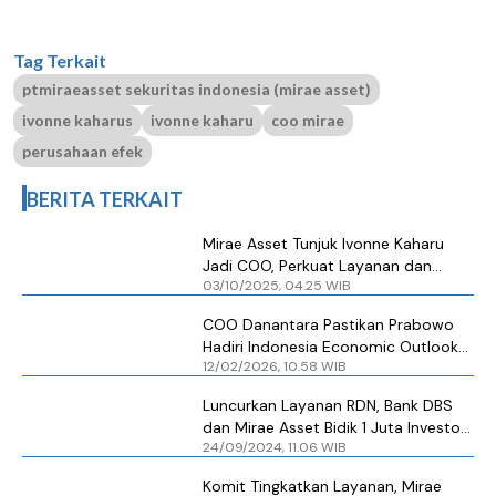
Tag Terkait
ptmiraeasset sekuritas indonesia (mirae asset)
ivonne kaharus
ivonne kaharu
coo mirae
perusahaan efek
BERITA TERKAIT
Mirae Asset Tunjuk Ivonne Kaharu
Jadi COO, Perkuat Layanan dan
03/10/2025, 04.25 WIB
Client’s Journey
COO Danantara Pastikan Prabowo
Hadiri Indonesia Economic Outlook
12/02/2026, 10.58 WIB
Besok
Luncurkan Layanan RDN, Bank DBS
dan Mirae Asset Bidik 1 Juta Investor
24/09/2024, 11.06 WIB
Aktif
Komit Tingkatkan Layanan, Mirae