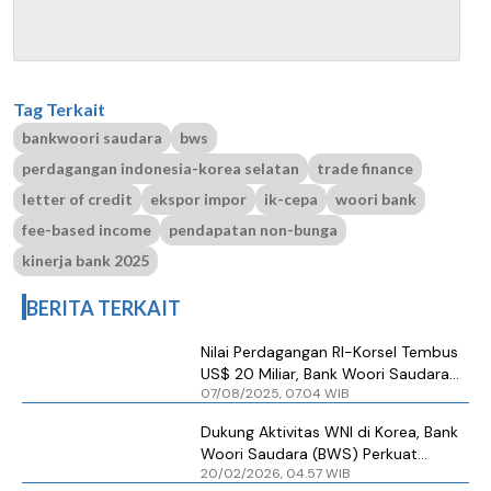
Tag Terkait
bankwoori saudara
bws
perdagangan indonesia-korea selatan
trade finance
letter of credit
ekspor impor
ik-cepa
woori bank
fee-based income
pendapatan non-bunga
kinerja bank 2025
BERITA TERKAIT
Nilai Perdagangan RI-Korsel Tembus
US$ 20 Miliar, Bank Woori Saudara
07/08/2025, 07.04 WIB
(BWS) Siap Raup Cuan dari Layanan
Ini
Dukung Aktivitas WNI di Korea, Bank
Woori Saudara (BWS) Perkuat
20/02/2026, 04.57 WIB
Layanan Lintas Negara