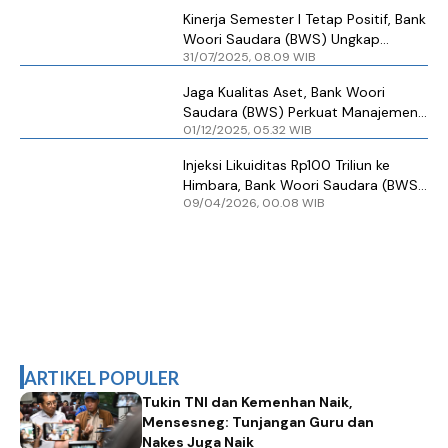
Kinerja Semester I Tetap Positif, Bank
Woori Saudara (BWS) Ungkap
31/07/2025, 08.09 WIB
Sejumlah Strategi Ini
Jaga Kualitas Aset, Bank Woori
Saudara (BWS) Perkuat Manajemen
01/12/2025, 05.32 WIB
Risiko Kredit
Injeksi Likuiditas Rp100 Triliun ke
Himbara, Bank Woori Saudara (BWS)
09/04/2026, 00.08 WIB
Dinilai Tetap Solid
ARTIKEL POPULER
Tukin TNI dan Kemenhan Naik,
Mensesneg: Tunjangan Guru dan
Nakes Juga Naik