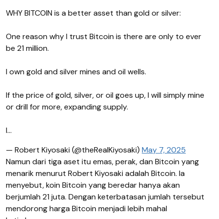
WHY BITCOIN is a better asset than gold or silver:
One reason why I trust Bitcoin is there are only to ever
be 21 million.
I own gold and silver mines and oil wells.
If the price of gold, silver, or oil goes up, I will simply mine
or drill for more, expanding supply.
I…
— Robert Kiyosaki (@theRealKiyosaki)
May 7, 2025
Namun dari tiga aset itu emas, perak, dan Bitcoin yang
menarik menurut Robert Kiyosaki adalah Bitcoin. Ia
menyebut, koin Bitcoin yang beredar hanya akan
berjumlah 21 juta. Dengan keterbatasan jumlah tersebut
mendorong harga Bitcoin menjadi lebih mahal