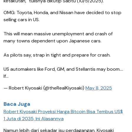
ketakutan," tulisnya dikutip Sabtu (10/5/2025).
OMG: Toyota, Honda, and Nissan have decided to stop
selling cars in US.
This will mean massive unemployment and crash of
many towns dependent upon Japanese cars.
As pilots say, strap in tight and prepare for crash.
US automakers like Ford, GM, and Stellantis may boom….
If…
— Robert Kiyosaki (@theRealKiyosaki)
May 8, 2025
Baca Juga
Robert Kiyosaki Proyeksi Harga Bitcoin Bisa Tembus US$
1 Juta di 2035, Ini Alasannya
Namun lebih dari sekadar isu perdagangan, Kiyosaki