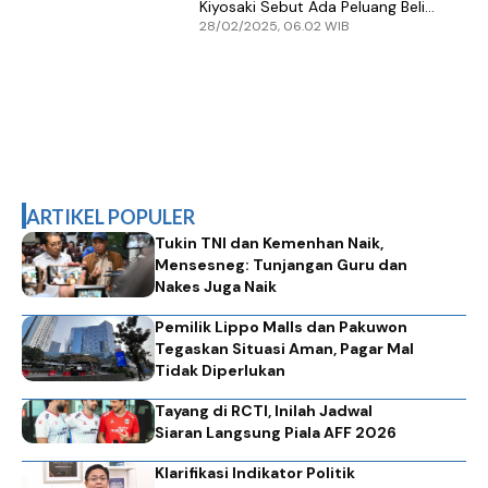
Kiyosaki Sebut Ada Peluang Beli
28/02/2025, 06.02 WIB
Bitcoin Lebih Banyak
ARTIKEL POPULER
Tukin TNI dan Kemenhan Naik,
Mensesneg: Tunjangan Guru dan
Nakes Juga Naik
Pemilik Lippo Malls dan Pakuwon
Tegaskan Situasi Aman, Pagar Mal
Tidak Diperlukan
Tayang di RCTI, Inilah Jadwal
Siaran Langsung Piala AFF 2026
Klarifikasi Indikator Politik