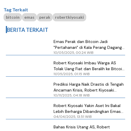
Tag Terkait
bitcoin
emas
perak
robertkiyosaki
BERITA TERKAIT
Emas Perak dan Bitcoin Jadi
"Pertahanan" di Kala Perang Dagang,
10/05/2025, 00.24 WIB
Mana yang Lebih Diunggulkan Robert
Kiyosaki?
Robert Kiyosaki Imbau Warga AS
Tolak Uang Fiat dan Beralih ke Bitcoin
11/05/2025, 01.15 WIB
Emas dan Perak
Prediksi Harga Naik Drastis di Tengah
Ancaman Krisis, Robert Kiyosaki
10/11/2025, 04.18 WIB
Borong Emas, Perak, Bitcoin, dan
Ethereum
Robert Kiyosaki Yakin Aset Ini Bakal
Lebih Berharga Dibandingkan Emas
04/04/2025, 13.51 WIB
dan Bitcoin, Harganya pun Lagi
Murah
Bahas Krisis Utang AS, Robert