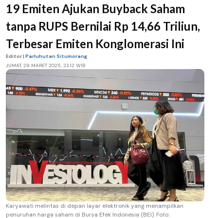
19 Emiten Ajukan Buyback Saham
tanpa RUPS Bernilai Rp 14,66 Triliun,
Terbesar Emiten Konglomerasi Ini
Editor |
Parluhutan Situmorang
JUMAT, 28 MARET 2025, 23.12 WIB
Karyawati melintas di depan layar elektronik yang menampilkan
penuruhan harga saham di Bursa Efek Indonesia (BEI). Foto: