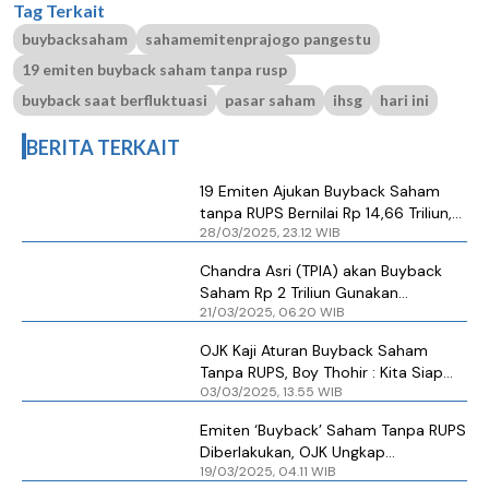
Tag Terkait
buybacksaham
sahamemitenprajogo pangestu
19 emiten buyback saham tanpa rusp
buyback saat berfluktuasi
pasar saham
ihsg
hari ini
BERITA TERKAIT
19 Emiten Ajukan Buyback Saham
tanpa RUPS Bernilai Rp 14,66 Triliun,
28/03/2025, 23.12 WIB
Terbesar Emiten Konglomerasi Ini
Chandra Asri (TPIA) akan Buyback
Saham Rp 2 Triliun Gunakan
21/03/2025, 06.20 WIB
Kebijakan OJK Buyback Tanpa RUPS
OJK Kaji Aturan Buyback Saham
Tanpa RUPS, Boy Thohir : Kita Siap
03/03/2025, 13.55 WIB
Buyback Saham
Emiten ‘Buyback’ Saham Tanpa RUPS
Diberlakukan, OJK Ungkap
19/03/2025, 04.11 WIB
Pertimbangan Ini