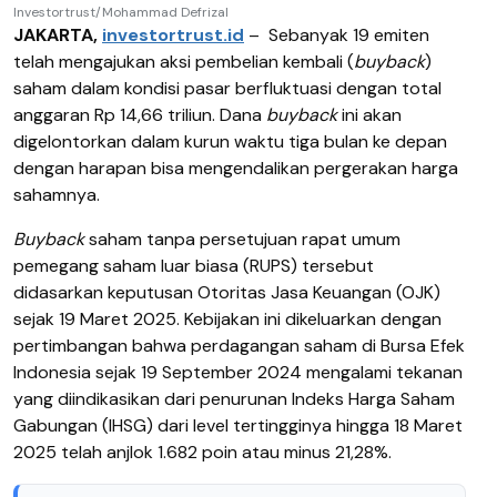
Investortrust/Mohammad Defrizal
JAKARTA,
investortrust.id
–
Sebanyak 19 emiten
telah mengajukan aksi pembelian kembali (
buyback
)
saham dalam kondisi pasar berfluktuasi dengan total
anggaran Rp 14,66 triliun. Dana
buyback
ini akan
digelontorkan dalam kurun waktu tiga bulan ke depan
dengan harapan bisa mengendalikan pergerakan harga
sahamnya.
Buyback
saham tanpa persetujuan rapat umum
pemegang saham luar biasa (RUPS) tersebut
didasarkan keputusan Otoritas Jasa Keuangan (OJK)
sejak 19 Maret 2025. Kebijakan ini dikeluarkan dengan
pertimbangan bahwa perdagangan saham di Bursa Efek
Indonesia sejak 19 September 2024 mengalami tekanan
yang diindikasikan dari penurunan Indeks Harga Saham
Gabungan (IHSG) dari level tertingginya hingga 18 Maret
2025 telah anjlok 1.682 poin atau minus 21,28%.