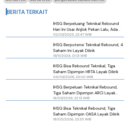
BERITA TERKAIT
IHSG Berpeluang Teknikal Rebound
Hari Ini Usai Anjlok Pekan Lalu, Ada
02/03/2025, 22.47 WIB
Dua Saham Layak Dilirik
IHSG Berpotensi Teknikal Rebound, 4
Saham Ini Layak Dilirik
19/11/2024, 01.13 WIB
IHSG Bisa Rebound Teknikal, Tiga
Saham Dipimpin HRTA Layak Dilirik
04/03/2026, 23.00 WIB
IHSG Berpeluan Teknikal Rebound,
Tiga Saham Dipimpin ARCI Layak
16/03/2026, 22.13 WIB
Dilirik
IHSG Bisa Teknikal Rebound, Tiga
Saham Dipimpin OASA Layak Dilirik
18/05/2026, 23.35 WIB