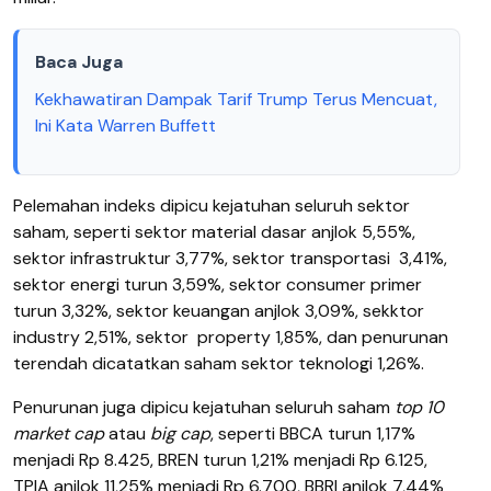
Baca Juga
Kekhawatiran Dampak Tarif Trump Terus Mencuat,
Ini Kata Warren Buffett
Pelemahan indeks dipicu kejatuhan seluruh sektor
saham, seperti sektor material dasar anjlok 5,55%,
sektor infrastruktur 3,77%, sektor transportasi
3,41%,
sektor energi turun 3,59%, sektor consumer primer
turun 3,32%, sektor keuangan anjlok 3,09%, sekktor
industry 2,51%, sektor
property 1,85%, dan penurunan
terendah dicatatkan saham sektor teknologi 1,26%.
Penurunan juga dipicu kejatuhan seluruh saham
top 10
market cap
atau
big cap
, seperti BBCA turun 1,17%
menjadi Rp 8.425, BREN turun 1,21% menjadi Rp 6.125,
TPIA anjlok 11,25% menjadi Rp 6.700, BBRI anjlok 7,44%