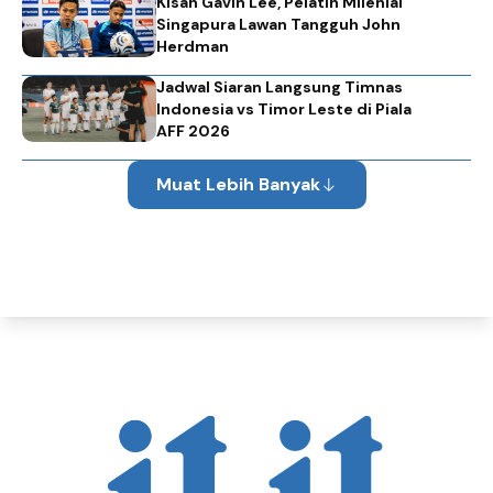
Kisah Gavin Lee, Pelatih Milenial
Singapura Lawan Tangguh John
Herdman
Jadwal Siaran Langsung Timnas
Indonesia vs Timor Leste di Piala
AFF 2026
Muat Lebih Banyak