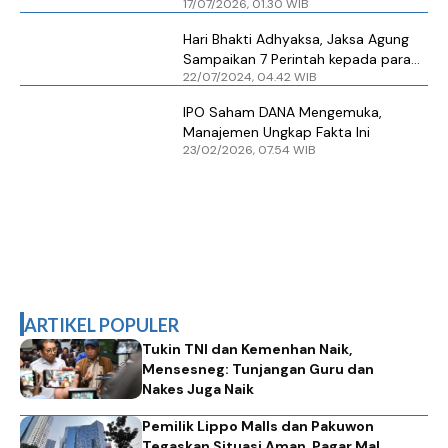
17/07/2026, 01.30 WIB
Rumors as Stock Surges
Hari Bhakti Adhyaksa, Jaksa Agung
Sampaikan 7 Perintah kepada para
22/07/2024, 04.42 WIB
Jaksa
IPO Saham DANA Mengemuka,
Manajemen Ungkap Fakta Ini
23/02/2026, 07.54 WIB
ARTIKEL POPULER
Tukin TNI dan Kemenhan Naik,
Mensesneg: Tunjangan Guru dan
Nakes Juga Naik
Pemilik Lippo Malls dan Pakuwon
Tegaskan Situasi Aman, Pagar Mal