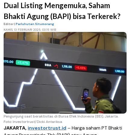
Dual Listing Mengemuka, Saham
Bhakti Agung (BAPI) bisa Terkerek?
Editor |
Parluhutan Situmorang
KAMIS, 13 FEBRUARI 2025, 03.15 WIB
Pengunjung saat beraktivitas di Bursa Efek Indonesia (BEI), Jakarta.
Foto: Investortrust/Dicki Antariksa.
JAKARTA,
investortrust.id
–
Harga saham PT Bhakti