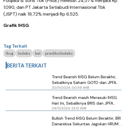
Pudjiadi & Sons Tbk (PNSE) melesat 24,57% menjadi Rp
1.090, dan PT Jakarta Setiabudi Internasional Tbk
(JSPT) naik 19,72% menjadi Rp 6.525.
Grafik IHSG
Tag Terkait
ihsg
indeks
bei
prediksiindeks
BERITA TERKAIT
Trend Bearish IHSG Belum Berakhir,
Sebaliknya Saham GOTO dan JPFA
20/11/2024, 00.59 WIB
Menarik
Trend Bearish masih Merasuki IHSG
Hari Ini, Sebaliknya BRIS dan JPFA
24/11/2024, 23.12 WIB
Layak Dilirik
Bullish Trend IHSG Belum Berakhir, BRI
Danareksa Sekuritas Jagokan HRUM