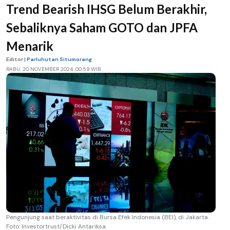
Trend Bearish IHSG Belum Berakhir,
Sebaliknya Saham GOTO dan JPFA
Menarik
Editor |
Parluhutan Situmorang
RABU, 20 NOVEMBER 2024, 00.59 WIB
Pengunjung saat beraktivitas di Bursa Efek Indonesia (BEI), di Jakarta.
Foto: Investortrust/Dicki Antariksa.