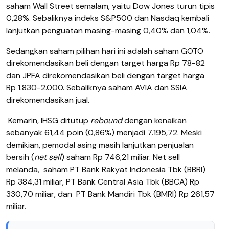
saham Wall Street semalam, yaitu Dow Jones turun tipis
0,28%. Sebaliknya indeks S&P500 dan Nasdaq kembali
lanjutkan penguatan masing-masing 0,40% dan 1,04%.
Sedangkan saham pilihan hari ini adalah saham GOTO
direkomendasikan beli dengan target harga Rp 78-82
dan JPFA direkomendasikan beli dengan target harga
Rp 1.830-2.000. Sebaliknya saham AVIA dan SSIA
direkomendasikan jual.
Kemarin, IHSG ditutup
rebound
dengan kenaikan
sebanyak 61,44 poin (0,86%) menjadi 7.195,72. Meski
demikian, pemodal asing masih lanjutkan penjualan
bersih (
net sell
) saham Rp 746,21 miliar. Net sell
melanda,
saham PT Bank Rakyat Indonesia Tbk (BBRI)
Rp 384,31 miliar, PT Bank Central Asia Tbk (BBCA) Rp
330,70 miliar, dan
PT Bank Mandiri Tbk (BMRI) Rp 261,57
miliar.