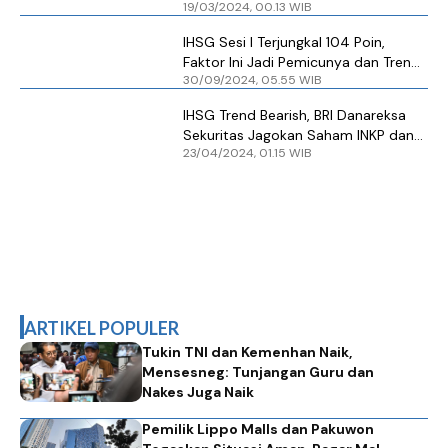
19/03/2024, 00.13 WIB
dan ENRG
IHSG Sesi I Terjungkal 104 Poin,
Faktor Ini Jadi Pemicunya dan Trend
30/09/2024, 05.55 WIB
Bullish Belum Berakhir
IHSG Trend Bearish, BRI Danareksa
Sekuritas Jagokan Saham INKP dan
23/04/2024, 01.15 WIB
BBNI
ARTIKEL POPULER
Tukin TNI dan Kemenhan Naik,
Mensesneg: Tunjangan Guru dan
Nakes Juga Naik
Pemilik Lippo Malls dan Pakuwon