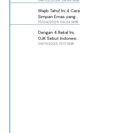
06/02/2024, 08.43 WIB
Asset Management
Lansir Simpan Portal
Wajib Tahu! Ini 4 Cara
Simpan Emas yang
15/04/2025, 06.34 WIB
Paling Aman, Salah
Satunya di Safe
​Dengan 4 Bekal Ini,
Deposit Box
OJK Sebut Indonesia
04/11/2025, 15.17 WIB
Bisa Jadi Salah Satu
Negara dengan
Sistem Keuangan
Syariah Terbesar