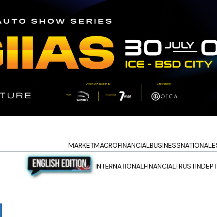
MARKET
MACRO
FINANCIAL
BUSINESS
NATIONAL
E
INTERNATIONAL
FINANCIALTRUST
INDEP