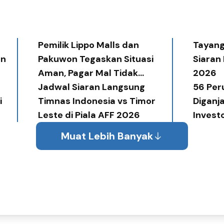
Pemilik Lippo Malls dan
Tayang 
an
Pakuwon Tegaskan Situasi
Siaran
Aman, Pagar Mal Tidak
2026
Diperlukan
Jadwal Siaran Langsung
56 Per
i
Timnas Indonesia vs Timor
Diganj
Leste di Piala AFF 2026
Invest
Award
Muat Lebih Banyak