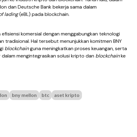
ellon dan Deutsche Bank bekerja sama dalam
 of lading
(eBL) pada blockchain.
n efisiensi komersial dengan menggabungkan teknologi
n tradisional. Hal tersebut menunjukkan komitmen BNY
gi
blockchain
guna meningkatkan proses keuangan, serta
 dalam mengintegrasikan solusi kripto dan
blockchain
ke
lon
bny mellon
btc
aset kripto