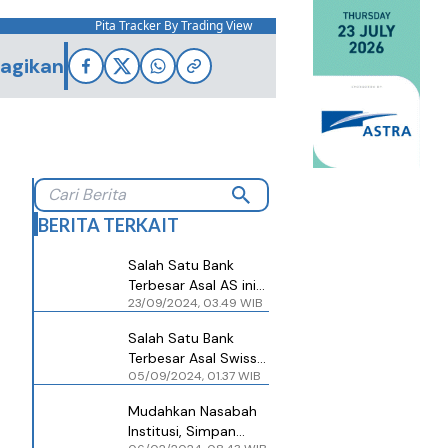
Pita Tracker By Trading View
agikan
BERITA TERKAIT
Salah Satu Bank
Terbesar Asal AS ini
23/09/2024, 03.49 WIB
Jadi yang Pertama
Bisa Simpan Bitcoin
Salah Satu Bank
Terbesar Asal Swiss
05/09/2024, 01.37 WIB
Ini Luncurkan
Layanan Broker
Mudahkan Nasabah
Kripto
Institusi, Simpan