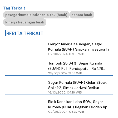
Tag Terkait
ptsegarkumalaindonesia tbk (buah)
saham buah
kinerja keuangan buah
BERITA TERKAIT
Genjot Kinerja Keuangan, Segar
Kumala (BUAH) Siapkan Investasi Ini
02/05/2024, 07.03 WIB
Tumbuh 28,64%, Segar Kumala
(BUAH) Raih Pendapatan Rp 1,78
25/03/2024, 13.33 WIB
Triliun Tahun 2023
Segar Kumala (BUAH) Gelar Stock
Split 1:2, Simak Jadwal Berikut
16/10/2025, 04.19 WIB
Bidik Kenaikan Laba 50%, Segar
Kumala (BUAH) Bagikan Dividen Rp
02/05/2024, 06.37 WIB
23 Miliar