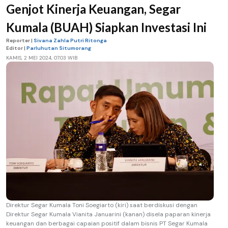
Genjot Kinerja Keuangan, Segar
Kumala (BUAH) Siapkan Investasi Ini
Reporter |
Sivana Zahla Putri Ritonga
Editor |
Parluhutan Situmorang
KAMIS, 2 MEI 2024, 07.03 WIB
Direktur Segar Kumala Toni Soegiarto (kiri) saat berdiskusi dengan
Direktur Segar Kumala Vianita Januarini (kanan) disela paparan kinerja
keuangan dan berbagai capaian positif dalam bisnis PT Segar Kumala