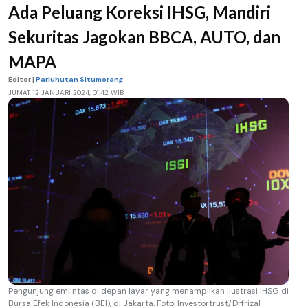
Ada Peluang Koreksi IHSG, Mandiri
Sekuritas Jagokan BBCA, AUTO, dan
MAPA
Editor |
Parluhutan Situmorang
JUMAT, 12 JANUARI 2024, 01.42 WIB
Pengunjung emlintas di depan layar yang menampilkan ilustrasi IHSG di
Bursa Efek Indonesia (BEI), di Jakarta. Foto: Investortrust/Drfrizal