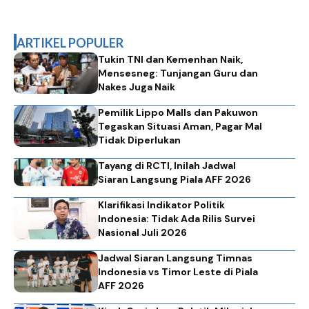
ARTIKEL POPULER
Tukin TNI dan Kemenhan Naik,
Mensesneg: Tunjangan Guru dan
Nakes Juga Naik
Pemilik Lippo Malls dan Pakuwon
Tegaskan Situasi Aman, Pagar Mal
Tidak Diperlukan
Tayang di RCTI, Inilah Jadwal
Siaran Langsung Piala AFF 2026
Klarifikasi Indikator Politik
Indonesia: Tidak Ada Rilis Survei
Nasional Juli 2026
Jadwal Siaran Langsung Timnas
Indonesia vs Timor Leste di Piala
AFF 2026