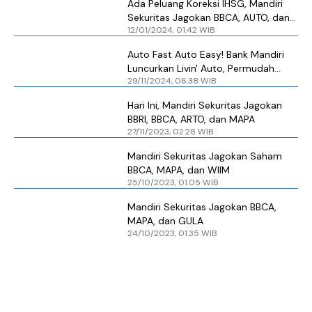
Ada Peluang Koreksi IHSG, Mandiri
Sekuritas Jagokan BBCA, AUTO, dan
12/01/2024, 01.42 WIB
MAPA
Auto Fast Auto Easy! Bank Mandiri
Luncurkan Livin' Auto, Permudah
29/11/2024, 06.38 WIB
Pengajuan Kredit Kendaraan
Bermotor
Hari Ini, Mandiri Sekuritas Jagokan
BBRI, BBCA, ARTO, dan MAPA
27/11/2023, 02.28 WIB
Mandiri Sekuritas Jagokan Saham
BBCA, MAPA, dan WIIM
25/10/2023, 01.05 WIB
Mandiri Sekuritas Jagokan BBCA,
MAPA, dan GULA
24/10/2023, 01.35 WIB