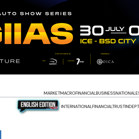
MARKET
MACRO
FINANCIAL
BUSINESS
NATIONAL
E
INTERNATIONAL
FINANCIALTRUST
INDEP