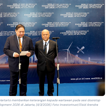
 Hartarto memberikan keterangan kepada wartawan pada sesi doorstop
opment 2026 di Jakarta, (4/3/2026). Foto: Investortrust/Elsid Arendra