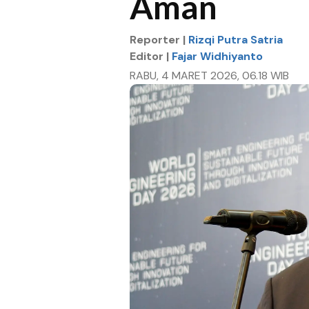
Aman
Reporter |
Rizqi Putra Satria
Editor |
Fajar Widhiyanto
RABU, 4 MARET 2026, 06.18 WIB