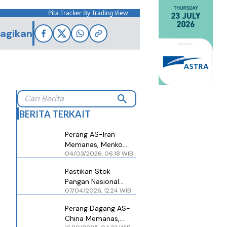
Pita Tracker By Trading View
agikan
BERITA TERKAIT
Perang AS-Iran
Memanas, Menko
04/03/2026, 06.18 WIB
Airlangga Klaim Stok
Pangan dan Energi RI
Pastikan Stok
Tetap Aman
Pangan Nasional
07/04/2026, 12.24 WIB
Aman, Menko Pangan
Zulhas: Soal Makan
Perang Dagang AS-
Aman
China Memanas,