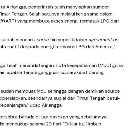
ata Airlangga, pemerintah telah menyiapkan sumber
Timur Tengah. Salah satunya melalui kerja sama dalam
ff
(ART) yang membuka akses energi, termasuk LPG dari
ta sudah mencari
source
lain seperti dalam
agreement on
alternatif daripada energi termasuk LPG dari Amerika,”
, juga telah menandatangani nota kesepahaman (MoU) guna
n apabila terjadi gangguan suplai akibat perang
na sudah membuat MoU sehingga dengan demikian source
 dipersiapkan, seandainya suplai dari Timur Tengah betul-
epanjangan,” ucap Airlangga.
 tersebut berada di luar pasokan yang sebelumnya
a mencukupi selama 20 hari. “Di luar itu,” imbuh