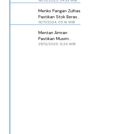
16/10/2025, 04.33 WIB
Mendag Klaim Kinerja
Ekspor RI Tetap
Menko Pangan Zulhas
Moncer
Pastikan Stok Beras
16/11/2024, 05.16 WIB
Jelang Natal dan
Tahun Baru Aman
Mentan Amran
Pastikan Musim
29/12/2025, 12.24 WIB
Tanam di 3 Provinsi
Terdampak Bencana
Tetap Berjalan, Stok
Pangan 2026 Aman