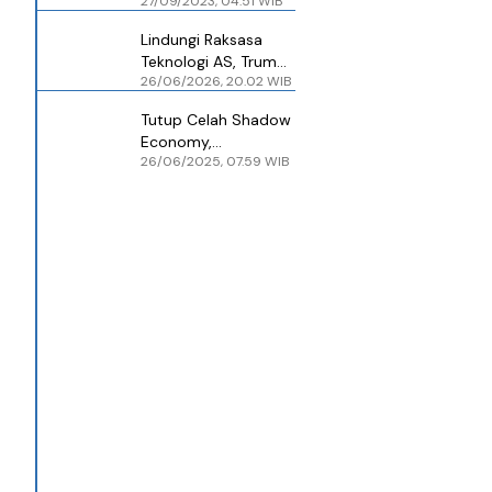
27/09/2023, 04.51 WIB
Pemungut PPN PMSE
Lindungi Raksasa
Teknologi AS, Trump
26/06/2026, 20.02 WIB
Ancam Tarif 100%
untuk Negara
Tutup Celah Shadow
Pemungut Pajak
Economy,
Digital
26/06/2025, 07.59 WIB
Marketplace Jadi
Pemungut PPh 22