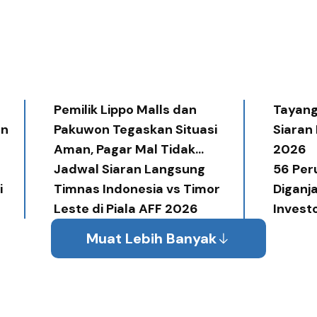
Pemilik Lippo Malls dan
Tayang 
an
Pakuwon Tegaskan Situasi
Siaran
Aman, Pagar Mal Tidak
2026
Diperlukan
Jadwal Siaran Langsung
56 Per
i
Timnas Indonesia vs Timor
Diganj
Leste di Piala AFF 2026
Invest
Award
Muat Lebih Banyak