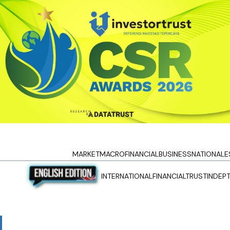
MARKET
MACRO
FINANCIAL
BUSINESS
NATIONAL
E
INTERNATIONAL
FINANCIALTRUST
INDEP