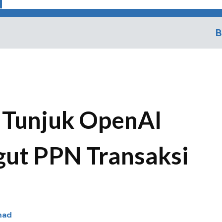
B
 Tunjuk OpenAI
gut PPN Transaksi
mad