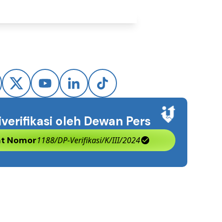
iverifikasi oleh Dewan Pers
kat Nomor
1188/DP-Verifikasi/K/III/2024