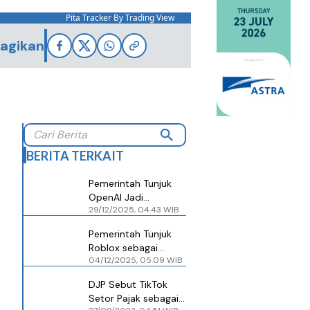
Pita Tracker By Trading View
agikan
BERITA TERKAIT
Pemerintah Tunjuk
OpenAI Jadi
29/12/2025, 04.43 WIB
Pemungut PPN
Transaksi Digital
Pemerintah Tunjuk
Roblox sebagai
04/12/2025, 05.09 WIB
Pemungut PPN
Perdagangan
DJP Sebut TikTok
Elektronik
Setor Pajak sebagai