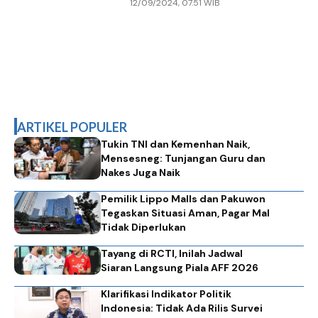
12/09/2024, 07.51 WIB
Indef: Bisa Tercapai Asal....
ARTIKEL POPULER
Tukin TNI dan Kemenhan Naik,
Mensesneg: Tunjangan Guru dan
Nakes Juga Naik
Pemilik Lippo Malls dan Pakuwon
Tegaskan Situasi Aman, Pagar Mal
Tidak Diperlukan
Tayang di RCTI, Inilah Jadwal
Siaran Langsung Piala AFF 2026
Klarifikasi Indikator Politik
Indonesia: Tidak Ada Rilis Survei