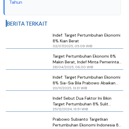
Tahun
BERITA TERKAIT
Indef: Target Pertumbuhan Ekonomi
8% Kian Berat
02/07/2025, 05.09 WIB
Target Pertumbuhan Ekonomi 8%
Makin Berat, Indef Minta Pemerintah
28/04/2025, 06.00 WIB
Perkuat Hilirisasi
Indef: Target Pertumbuhan Ekonomi
8% Sia-Sia Bila Prabowo Abaikan
20/11/2025, 13.31 WIB
Tata Kelola Pemerintahan
Indef Sebut Dua Faktor Ini Bikin
Target Pertumbuhan 8% Sulit
25/12/2024, 13.51 WIB
Dicapai
Prabowo Subianto Targetkan
Pertumbuhan Ekonomi Indonesia 8%,