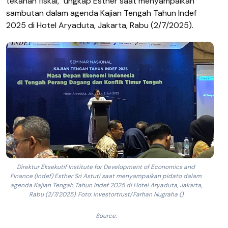
tekanan fiskal," ungkap Esther saat menyampaikan
sambutan dalam agenda Kajian Tengah Tahun Indef
2025 di Hotel Aryaduta, Jakarta, Rabu (2/7/2025).
Direktur Eksekutif Institute for Development of Economics and
Finance (Indef) Esther Sri Astuti saat menyampaikan pidato dalam
agenda Kajian Tengah Tahun Indef 2025 di Hotel Aryaduta, Jakarta,
Rabu (2/7/2025). Foto: Investortrust/Farhan Nugraha ()
Source: