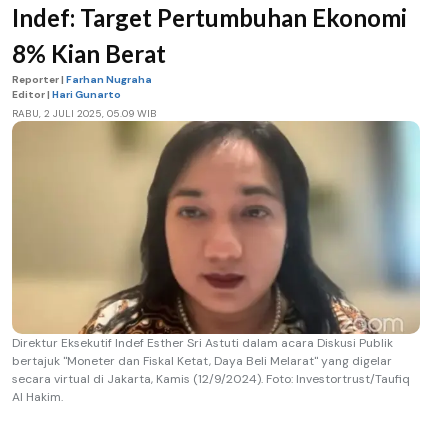
Indef: Target Pertumbuhan Ekonomi
8% Kian Berat
Reporter |
Farhan Nugraha
Editor |
Hari Gunarto
RABU, 2 JULI 2025, 05.09 WIB
Direktur Eksekutif Indef Esther Sri Astuti dalam acara Diskusi Publik
bertajuk "Moneter dan Fiskal Ketat, Daya Beli Melarat" yang digelar
secara virtual di Jakarta, Kamis (12/9/2024). Foto: Investortrust/Taufiq
Al Hakim.