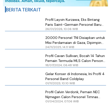
BERITA TERKAIT
Profil Layvin Kurzawa, Eks Bintang
Paris Saint-Germain Personel Baru
26/01/2026, 10.06 WIB
Persib
20.000 Personel TNI Disiapkan untuk
Misi Perdamaian di Gaza, Dipimpin
24/11/2025, 14.11 WIB
Jenderal Bintang 3
Profil Cavan Sullivan, Bocah 14 Tahun
Pemain Termuda MLS Calon Personel
18/07/2024, 06.48 WIB
Manchester City
Gelar Konser di Indonesia, Ini Profil 4
Personel Band Coldplay
01/11/2023, 10.10 WIB
Profil Calvin Verdonk, Pemain NEC
Nijmegen Calon Personel Timnas
01/04/2024, 07.06 WIB
Indonesia Berikutnya