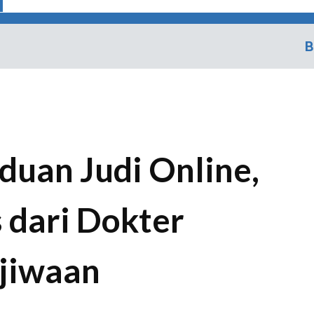
B
duan Judi Online,
s dari Dokter
ejiwaan