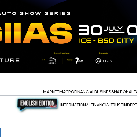
MARKET
MACRO
FINANCIAL
BUSINESS
NATIONAL
E
INTERNATIONAL
FINANCIALTRUST
INDEP