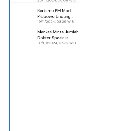
28/11/2024, 06.06 WIB
Trisakti Analisa
Perilaku Kecanduan
Bertemu PM Modi,
Judi Online
Prabowo Undang
19/11/2024, 08.25 WIB
Dokter Spesialis India
Mengajar di
Menkes Minta Jumlah
Indonesia
Dokter Spesialis
07/01/2024, 05.32 WIB
Diperbanyak