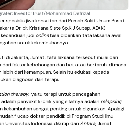
tografer: Investortrust/Mohammad Defrizal
er spesialis jiwa konsultan dari Rumah Sakit Umum Pusat
arta Dr. dr. Kristiana Siste Sp.K.J Subsp. AD(K)
 kecanduan judi
online
bisa diberikan tata laksana awal
cegahan untuk kekambuhannya.
ti di Jakarta, Jumat, tata laksana tersebut mulai dari
 dari faktor kebohongan dan bet atau bertaruh, di mana
 lebih dari kemampuan. Selain itu edukasi kepada
ukan diagnosis dan terapi.
ntion therapy,
yaitu terapi untuk pencegahan
u adalah penyakit kronik yang sifatnya adalah
relapsing
n kekambuhan sangat penting untuk digunakan. Apalagi
udah,” ucap dokter pendidik di Program Studi Ilmu
n Universitas Indonesia dikutip dari
Antara,
Jumat