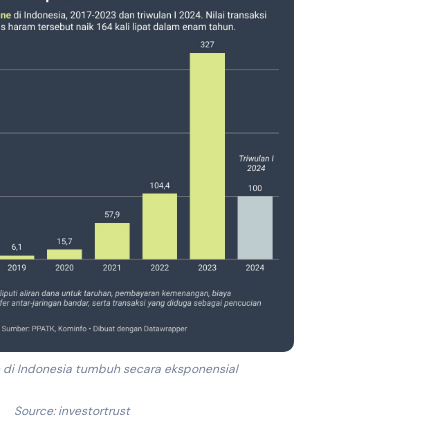
e di Indonesia tumbuh secara eksponensial
Source: investortrust