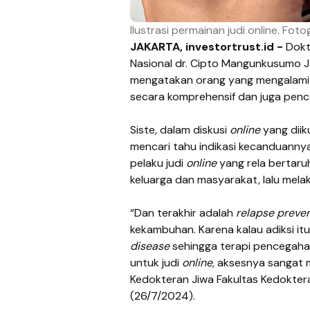
Ilustrasi permainan judi online. Fo
JAKARTA, investortrust.id -
Dokt
Nasional dr. Cipto Mangunkusumo Jak
mengatakan orang yang mengalami
secara komprehensif dan juga pen
Siste, dalam diskusi
online
yang diiku
mencari tahu indikasi kecanduannya
pelaku judi
online
yang rela bertaruh
keluarga dan masyarakat, lalu melak
“Dan terakhir adalah
relapse preve
kekambuhan. Karena kalau adiksi it
disease
sehingga terapi pencegaha
untuk judi
online,
aksesnya sangat m
Kedokteran Jiwa Fakultas Kedoktera
(26/7/2024).