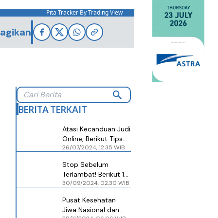
Pita Tracker By Trading View
agikan
BERITA TERKAIT
Atasi Kecanduan Judi
Online, Berikut Tips
26/07/2024, 12.35 WIB
dari Dokter Spesialis
Kejiwaan
Stop Sebelum
Terlambat! Berikut 10
30/09/2024, 02.30 WIB
Tips Jitu Hentikan
Kecanduan Judi
Pusat Kesehatan
Online
Jiwa Nasional dan