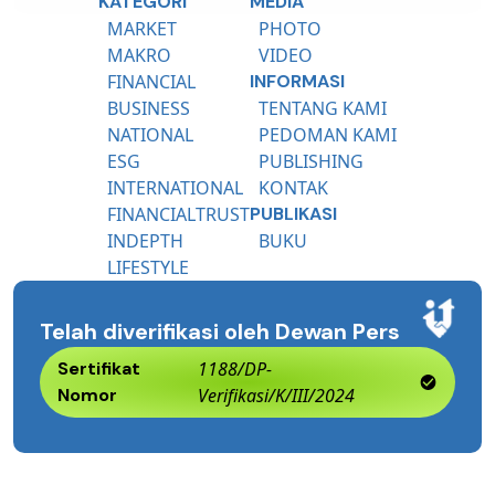
KATEGORI
MEDIA
MARKET
PHOTO
MAKRO
VIDEO
FINANCIAL
INFORMASI
BUSINESS
TENTANG KAMI
NATIONAL
PEDOMAN KAMI
ESG
PUBLISHING
INTERNATIONAL
KONTAK
FINANCIALTRUST
PUBLIKASI
INDEPTH
BUKU
LIFESTYLE
Telah diverifikasi oleh Dewan Pers
Sertifikat
1188/DP-
Nomor
Verifikasi/K/III/2024