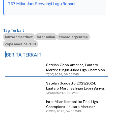
737 Miliar Jadi Penyanyi Lagu Rohani
Tag Terkait
lautaromartinez
inter milan
timnas argentina
copa america 2024
BERITA TERKAIT
Setelah Copa America, Lautaro
Martinez Ingin Juara Liga Champions
17/07/2024, 08.55 WIB
dengan Inter Milan
Setelah Scudetto 2023/2024,
Lautaro Martinez Ingin Lebih Banyak
13/09/2024, 08.11 WIB
Trofi dengan Inter Milan
Inter Milan Kembali ke Final Liga
Champions, Lautaro Martinez
07/05/2025, 04.56 WIB
Berkaca-kaca