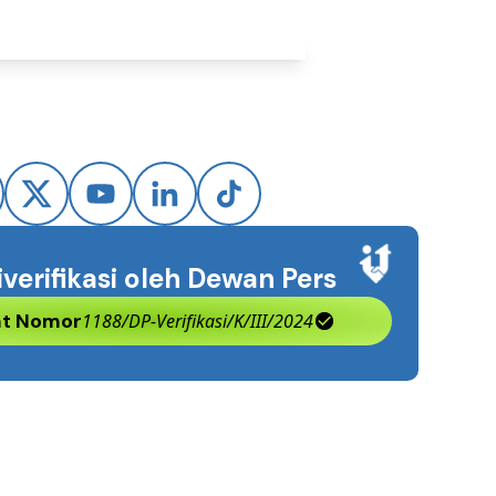
iverifikasi oleh Dewan Pers
kat Nomor
1188/DP-Verifikasi/K/III/2024