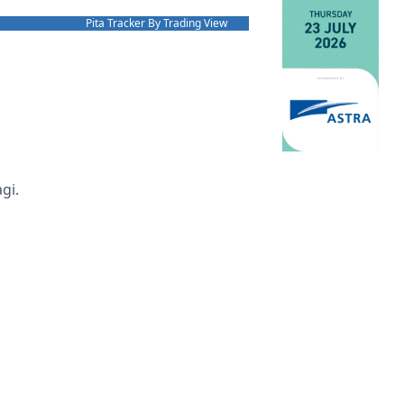
Pita Tracker By Trading View
gi.