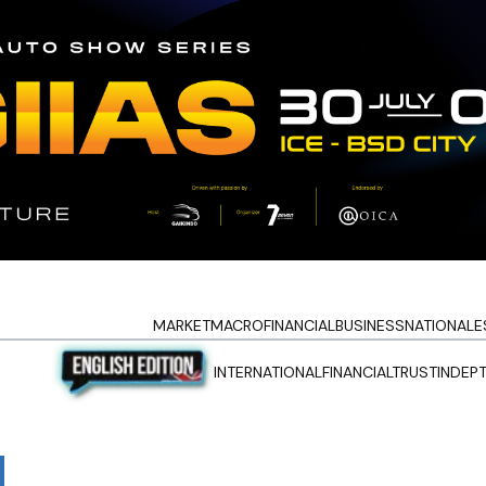
MARKET
MACRO
FINANCIAL
BUSINESS
NATIONAL
E
INTERNATIONAL
FINANCIALTRUST
INDEP