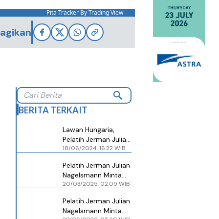
Pita Tracker By Trading View
agikan
BERITA TERKAIT
Lawan Hungaria,
Pelatih Jerman Julian
18/06/2024, 16.22 WIB
Nagelsmann Minta
Pemain Waspada
Pelatih Jerman Julian
Nagelsmann Minta
20/03/2025, 02.09 WIB
Pemain Fokus
Kalahkan Italia
Pelatih Jerman Julian
Nagelsmann Minta