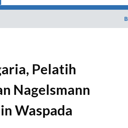
B
ria, Pelatih
ian Nagelsmann
in Waspada