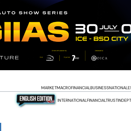
MARKET
MACRO
FINANCIAL
BUSINESS
NATIONAL
E
INTERNATIONAL
FINANCIALTRUST
INDEP