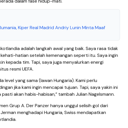
berada dalam fase hidup-mati.
 Rumania, Kiper Real Madrid Andriy Lunin Minta Maaf
otlandia adalah langkah awal yang baik. Saya rasa tidak
hati-hatian setelah kemenangan seperti itu. Saya ingin
n kepada tim. Tapi, saya juga menyalurkan energi
situs resmi UEFA.
a level yang sama (lawan Hungaria). Kami perlu
an jika kami ingin mencapai tujuan. Tapi, saya yakin ini
pasti akan habis-habisan,” tambah Julian Nagelsmann.
men Grup A. Der Panzer hanya unggul selisih gol dari
a Jerman menghadapi Hungaria, Swiss mendapatkan
tlandia.