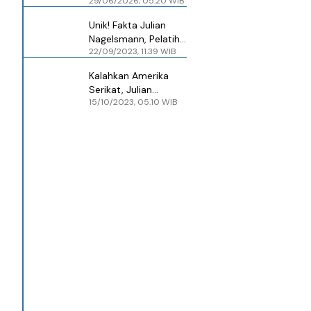
29/06/2026, 05.20 WIB
Pemain Tak
Remehkan Paraguay
Unik! Fakta Julian
Nagelsmann, Pelatih
22/09/2023, 11.39 WIB
Baru Timnas Jerman
Pengganti Hansi Flick
Kalahkan Amerika
Serikat, Julian
15/10/2023, 05.10 WIB
Nagelsmann Jalani
Debut Pelatih
Jerman dengan
Mulus