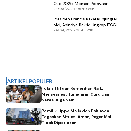
Cup 2025: Momen Perayaan
24/08/2025, 06.40 WIB
Persahabatan Kedua Negara
Presiden Prancis Bakal Kunjungi RI
Mei, Anindya Bakrie Ungkap IFCCI
24/04/2025, 23.45 WIB
Gala Dinner 2025 Jadi Kesempatan
Bangun 'People to People
Relationship'
ARTIKEL POPULER
Tukin TNI dan Kemenhan Naik,
Mensesneg: Tunjangan Guru dan
Nakes Juga Naik
Pemilik Lippo Malls dan Pakuwon
Tegaskan Situasi Aman, Pagar Mal
Tidak Diperlukan