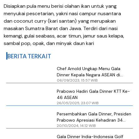
Disiapkan pula menu berisi olahan ikan untuk yang
menyukai pescetarian, yakni nasi campur nusantara
dan coconut curry (kari santan) yang merupakan
masakan Sumatra Barat dan Jawa. Terdiri dari nasi
kemangi, gulai seabass, acar timun, jamur saus kelapa,
sambal pop, opak, dan minyak daun kari
BERITA TERKAIT
Chef Arnold Ungkap Menu Gala
Dinner Kepala Negara ASEAN di
06/09/2023, 15.57 WIB
Hutan Kota GBK
Prabowo Hadiri Gala Dinner KTT Ke-
46 ASEAN
26/05/2025, 23.07 WIB
Persembahkan Gala Dinner, Presiden
Prabowo Apresiasi Kehadiran 34
20/10/2024, 14.12 WIB
Tamu Negara di Indonesia
Gala Dinner India-Indonesia Golf