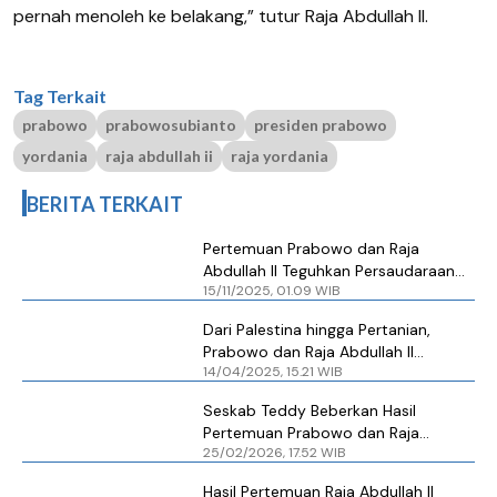
pernah menoleh ke belakang,” tutur Raja Abdullah II.
Tag Terkait
prabowo
prabowosubianto
presiden prabowo
yordania
raja abdullah ii
raja yordania
BERITA TERKAIT
Pertemuan Prabowo dan Raja
Abdullah II Teguhkan Persaudaraan
15/11/2025, 01.09 WIB
dan Kerja Sama RI-Yordania
Dari Palestina hingga Pertanian,
Prabowo dan Raja Abdullah II
14/04/2025, 15.21 WIB
Sepakat Tingkatkan Kerja Sama
Strategis
Seskab Teddy Beberkan Hasil
Pertemuan Prabowo dan Raja
25/02/2026, 17.52 WIB
Abdullah II
Hasil Pertemuan Raja Abdullah II