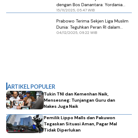
dengan Bos Danantara: Yordania
15/11/2025, 05.47 WIB
Ingin Gandeng Danantara untuk
Garap Proyek Jalan Tol, Pipa Gas,
Prabowo Terima Sekjen Liga Muslim
dan Logistik
Dunia: Teguhkan Peran RI dalam
04/12/2025, 09.22 WIB
Perdamaian Global
ARTIKEL POPULER
Tukin TNI dan Kemenhan Naik,
Mensesneg: Tunjangan Guru dan
Nakes Juga Naik
Pemilik Lippo Malls dan Pakuwon
Tegaskan Situasi Aman, Pagar Mal
Tidak Diperlukan