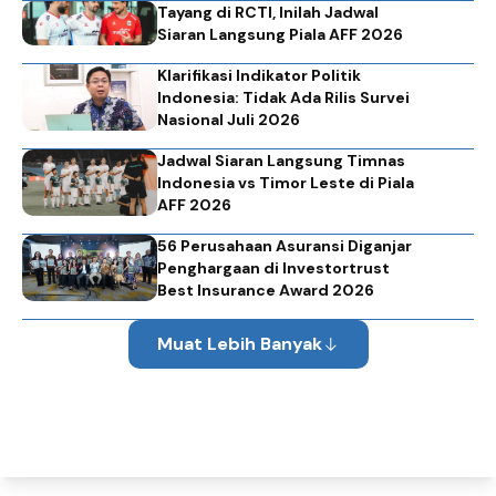
Tayang di RCTI, Inilah Jadwal
Siaran Langsung Piala AFF 2026
Klarifikasi Indikator Politik
Indonesia: Tidak Ada Rilis Survei
Nasional Juli 2026
Jadwal Siaran Langsung Timnas
Indonesia vs Timor Leste di Piala
AFF 2026
56 Perusahaan Asuransi Diganjar
Penghargaan di Investortrust
Best Insurance Award 2026
Muat Lebih Banyak