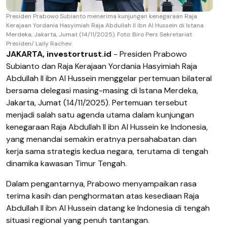
Presiden Prabowo Subianto menerima kunjungan kenegaraan Raja
Kerajaan Yordania Hasyimiah Raja Abdullah II ibn Al Hussein di Istana
Merdeka, Jakarta, Jumat (14/11/2025). Foto: Biro Pers Sekretariat
Presiden/ Laily Rachev.
JAKARTA, investortrust.id
- Presiden Prabowo
Subianto dan Raja Kerajaan Yordania Hasyimiah Raja
Abdullah II ibn Al Hussein menggelar pertemuan bilateral
bersama delegasi masing-masing di Istana Merdeka,
Jakarta, Jumat (14/11/2025). Pertemuan tersebut
menjadi salah satu agenda utama dalam kunjungan
kenegaraan Raja Abdullah II ibn Al Hussein ke Indonesia,
yang menandai semakin eratnya persahabatan dan
kerja sama strategis kedua negara, terutama di tengah
dinamika kawasan Timur Tengah.
Dalam pengantarnya, Prabowo menyampaikan rasa
terima kasih dan penghormatan atas kesediaan Raja
Abdullah II ibn Al Hussein datang ke Indonesia di tengah
situasi regional yang penuh tantangan.