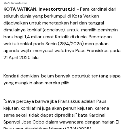
@VaticanNews
KOTA VATIKAN, Investortrust.id
- Para kardinal dari
seluruh dunia yang berkumpul di Kota Vatikan
dijadwalkan untuk menetapkan hari dan tanggal
dimulainya konklaf (conclave), untuk
memilih pemimpin
baru bagi 1,4 miliar umat Katolik di dunia. Penetapan
waktu konklaf pada Senin (28/4/2025) merupakan
agenda wajib
menyusul wafatnya Paus Fransiskus pada
21 April 2025 lalu.
Kendati demikian
belum banyak petunjuk tentang siapa
yang mungkin akan mereka pilih.
"Saya percaya bahwa jika Fransiskus adalah Paus
kejutan, konklaf ini juga akan penuh kejutan, karena
sama sekali tidak dapat diprediksi," kata Kardinal
Spanyol Jose Cobo dalam wawancara dengan harian El
Pais yang diterbitkan Minggu (27/4/2025).