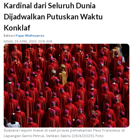
Kardinal dari Seluruh Dunia
Dijadwalkan Putuskan Waktu
Konklaf
Editor |
Fajar Widhiyanto
SENIN, 28 APRIL 2025, 03.16 WIB
Suasana requim masal di saat proses pemakaman Paus Fransiskus di
Lapangan Santo Petrus, Vatikan, Sabtu (26/4/2025). Foto: