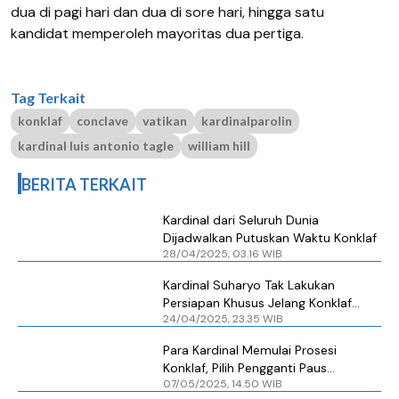
dua di pagi hari dan dua di sore hari, hingga satu
kandidat memperoleh mayoritas dua pertiga.
Tag Terkait
konklaf
conclave
vatikan
kardinalparolin
kardinal luis antonio tagle
william hill
BERITA TERKAIT
Kardinal dari Seluruh Dunia
Dijadwalkan Putuskan Waktu Konklaf
28/04/2025, 03.16 WIB
Kardinal Suharyo Tak Lakukan
Persiapan Khusus Jelang Konklaf
24/04/2025, 23.35 WIB
Pengganti Paus Fransiskus
Para Kardinal Memulai Prosesi
Konklaf, Pilih Pengganti Paus
07/05/2025, 14.50 WIB
Fransiskus