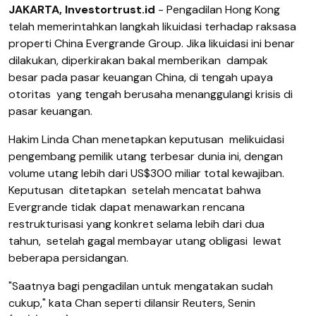
JAKARTA, Investortrust.id
- P
engadilan Hong Kong
telah
memerintahkan
langkah
likuidasi
terhadap
raksasa
properti China Evergrande Group
. Jika likuidasi ini benar
dilakukan, diperkirakan bakal memberikan
dampak
besar pada pasar keuangan China
, di tengah upaya
otoritas
yang tengah
berusaha menanggulangi krisis
di
pasar keuangan.
Hakim Linda Chan
menetapkan keputusan
melikuidasi
pengembang
pemilik utang terbesar
dunia
ini
, dengan
volume utang
lebih dari
US
$300 miliar total kewajiban
.
Keputusan
ditetapkan
setelah mencatat bahwa
Evergrande tidak dapat menawarkan rencana
restrukturisasi yang konkret
selama
lebih dari dua
tahun
,
setelah gagal membayar utang obligasi
lewat
beberapa persidangan.
"Saatnya bagi pengadilan untuk mengatakan
sudah
cukup," kata Chan
seperti dilansir Reuters, Senin