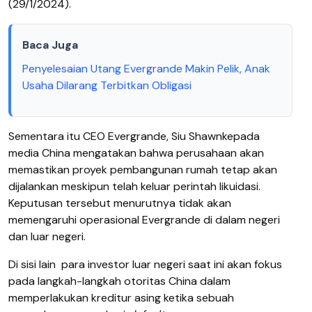
(29/1/2024).
Baca Juga
Penyelesaian Utang Evergrande Makin Pelik, Anak
Usaha Dilarang Terbitkan Obligasi
Sementara itu
CEO Evergrande, Siu Shawn
kepada
media
China mengatakan
bahwa perusahaan akan
memastikan proyek pembangunan rumah tetap akan
dijalankan
meskipun
telah keluar
perintah likuidasi.
Keputusan
tersebut menurutnya
tidak akan
memengaruhi operasi
onal
Evergrande di
dalam negeri
dan luar negeri.
Di sisi lain
para i
nvestor luar negeri
saat ini
akan fokus
pada
langkah-langkah
otoritas China
dalam
memperlakukan kreditur asing ketika sebuah