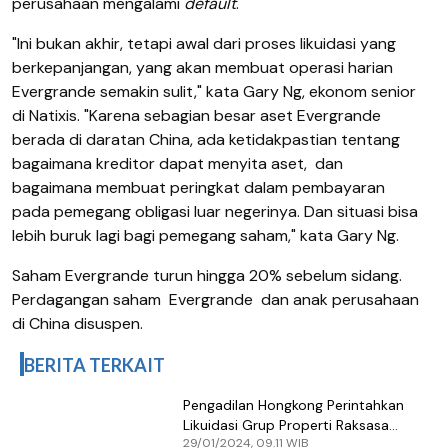
perusahaan mengalami
default
.
"Ini bukan akhir
,
tetapi awal dari proses likuidasi yang
berkepanjangan, yang akan membuat operasi harian
Evergrande semakin sulit," kata Gary Ng, ekonom senior
di Natixis. "Karena sebagian besar aset Evergrande
berada di daratan China, ada ketidakpastian tentang
bagaimana kreditor dapat menyita aset
,
dan
bagaimana membuat
peringkat
dalam
pembayaran
pada
pemegang obligasi luar negeri
nya. D
an situasi
bisa
lebih buruk
lagi
bagi pemegang saham
,
"
kata Gary Ng.
Saham Evergrande turun hingga 20% sebelum sidang.
Perdagangan
saham
Evergrande
dan anak perusahaan
di China disuspen.
BERITA TERKAIT
Pengadilan Hongkong Perintahkan
Likuidasi Grup Properti Raksasa
29/01/2024, 09.11 WIB
Evergrande