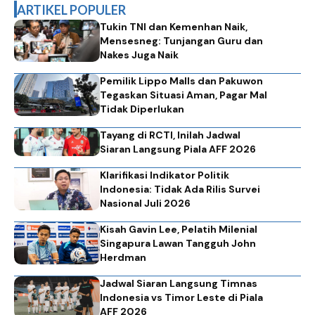
ARTIKEL POPULER
Tukin TNI dan Kemenhan Naik,
Mensesneg: Tunjangan Guru dan
Nakes Juga Naik
Pemilik Lippo Malls dan Pakuwon
Tegaskan Situasi Aman, Pagar Mal
Tidak Diperlukan
Tayang di RCTI, Inilah Jadwal
Siaran Langsung Piala AFF 2026
Klarifikasi Indikator Politik
Indonesia: Tidak Ada Rilis Survei
Nasional Juli 2026
Kisah Gavin Lee, Pelatih Milenial
Singapura Lawan Tangguh John
Herdman
Jadwal Siaran Langsung Timnas
Indonesia vs Timor Leste di Piala
AFF 2026