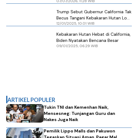
07/07/2026, 11.28 WIB
University of Singapore
Trump Sebut Gubernur California Tak
Becus Tangani Kebakaran Hutan Los
12/01/2025, 10.01 WIB
Angeles, Ini Tanggapan Newsom
Kebakaran Hutan Hebat di California,
Biden Nyatakan Bencana Besar
09/01/2025, 06.29 WIB
ARTIKEL POPULER
Tukin TNI dan Kemenhan Naik,
Mensesneg: Tunjangan Guru dan
Nakes Juga Naik
Pemilik Lippo Malls dan Pakuwon
Tegaskan Situasi Aman, Pagar Mal