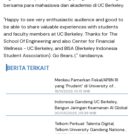
bersama para mahasiswa dan akademisi di UC Berkeley.
"Happy to see very enthusiastic audience and good to
be able to share valuable experiences with students
and faculty members at UC Berkeley. Thanks for The
School Of Engineering and also Center for Financial
Wellness - UC Berkeley, and BISA (Berkeley Indonesia
Student Association). Go Bears..!,"
tandasnya.
BERITA TERKAIT
Menkeu Pamerkan Fiskal/APBN RI
yang 'Prudent' di University of
18/11/2023, 10.15 WIB
California Berkeley
Indonesia Gandeng UC Berkeley,
Bangun Jaringan Keamanan AI Global
30/05/2025, 09.39 WIB
Telkom Perkuat Talenta Digital,
Telkom University Gandeng National