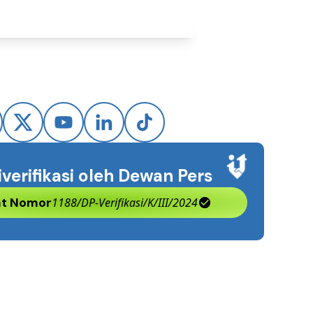
iverifikasi oleh Dewan Pers
kat Nomor
1188/DP-Verifikasi/K/III/2024