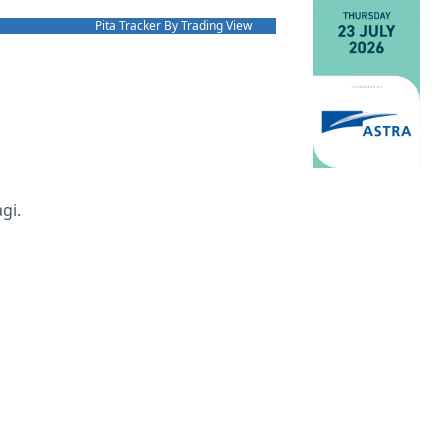
Pita Tracker By Trading View
gi.