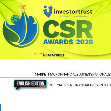
MARKET
MACRO
FINANCIAL
BUSINESS
NATIONAL
E
INTERNATIONAL
FINANCIALTRUST
INDEP