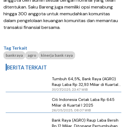
anggota oleh admin sesuai dengan nominal yang telah
ditentukan. Saku Bareng juga memiliki opsi menabung
hingga 300 anggota untuk memudahkan komunitas
dalam pengelolaan keuangan komunitas dan memantau
transaksi finansial bersama.
Tag Terkait
bankraya
agro
kinerja bank raya
BERITA TERKAIT
Tumbuh 64,5%, Bank Raya (AGRO)
Raup Laba Rp 32,93 Miliar di Kuartal II
31/07/2025, 23.47 WIB
2025
Citi Indonesia Cetak Laba Rp 645
Miliar di Kuartal I 2025
26/05/2025, 08.07 WIB
Bank Raya (AGRO) Raup Laba Bersih
Rp 12 Miliar, Ditopang Pertumbuhan