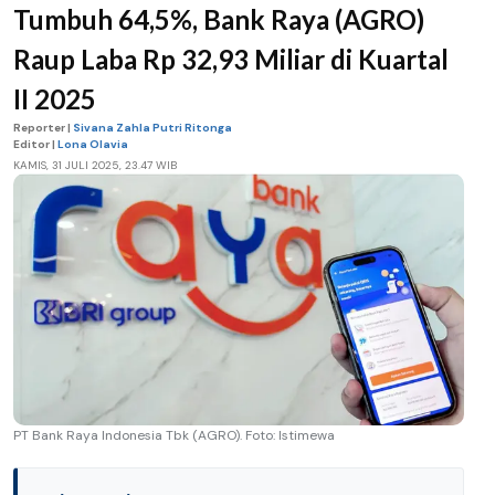
Tumbuh 64,5%, Bank Raya (AGRO)
Raup Laba Rp 32,93 Miliar di Kuartal
II 2025
Reporter |
Sivana Zahla Putri Ritonga
Editor |
Lona Olavia
KAMIS, 31 JULI 2025, 23.47 WIB
PT Bank Raya Indonesia Tbk (AGRO). Foto: Istimewa