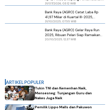
31/07/2026, 03.12 WIB
Bisnis Digital
Bank Raya (AGRO) Catat Laba Rp
41,97 Miliar di Kuartal III-2025,
31/10/2025, 07.55 WIB
Didorong Peningkatan Kredit Digital
Bank Raya (AGRO) Gelar Raya Run
2025, Ribuan Pelari Siap Ramaikan
20/10/2025, 12.37 WIB
Surabaya
ARTIKEL POPULER
Tukin TNI dan Kemenhan Naik,
Mensesneg: Tunjangan Guru dan
Nakes Juga Naik
Pemilik Lippo Malls dan Pakuwon