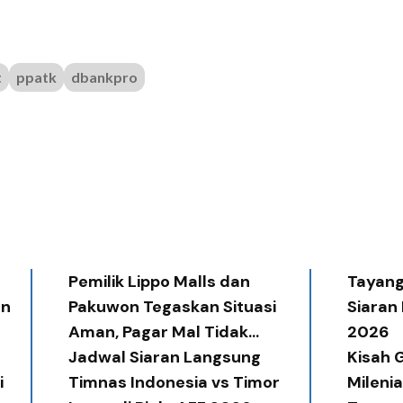
t
ppatk
dbankpro
Pemilik Lippo Malls dan
Tayang 
an
Pakuwon Tegaskan Situasi
Siaran
Aman, Pagar Mal Tidak
2026
Diperlukan
Jadwal Siaran Langsung
Kisah G
i
Timnas Indonesia vs Timor
Mileni