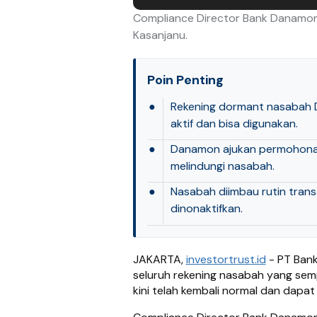
Compliance Director Bank Danamon R
Kasanjanu.
Poin Penting
●
Rekening dormant nasabah D
aktif dan bisa digunakan.
●
Danamon ajukan permohonan 
melindungi nasabah.
●
Nasabah diimbau rutin trans
dinonaktifkan.
JAKARTA,
investortrust.id
- PT Ban
seluruh rekening nasabah yang semp
kini telah kembali normal dan dapat