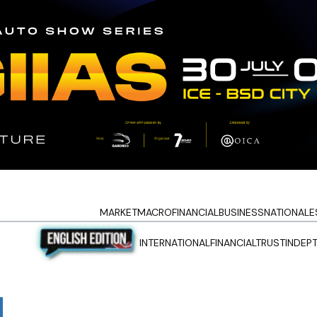
MARKET
MACRO
FINANCIAL
BUSINESS
NATIONAL
E
INTERNATIONAL
FINANCIALTRUST
INDEP