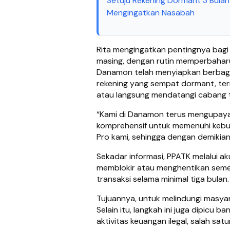
Setuju Rekening Dormant 3 Bulan
Mengingatkan Nasabah
Rita mengingatkan pentingnya bagi
masing, dengan rutin memperbaharui
Danamon telah menyiapkan berbagai
rekening yang sempat dormant, term
atau langsung mendatangi cabang 
“Kami di Danamon terus mengupaya
komprehensif untuk memenuhi kebut
Pro kami, sehingga dengan demikian 
Sekadar informasi, PPATK melalui 
memblokir atau menghentikan seme
transaksi selama minimal tiga bulan
Tujuannya, untuk melindungi masyar
Selain itu, langkah ini juga dipicu
aktivitas keuangan ilegal, salah sa