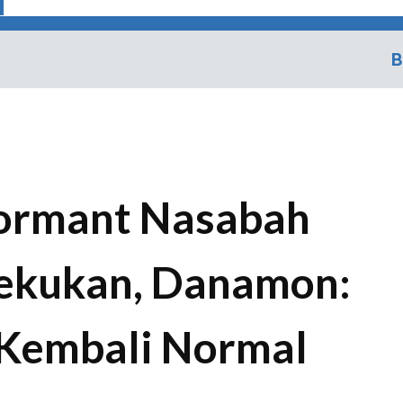
B
ormant Nasabah
ekukan, Danamon:
 Kembali Normal