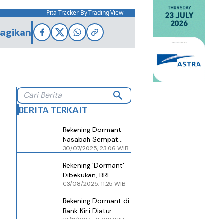
Pita Tracker By Trading View
agikan
BERITA TERKAIT
Rekening Dormant
Nasabah Sempat
30/07/2025, 23.06 WIB
Dibekukan,
Danamon: Kini
Rekening 'Dormant'
Semua Kembali
Dibekukan, BRI
Normal
03/08/2025, 11.25 WIB
Pastikan Dana Aman
Rekening Dormant di
Bank Kini Diatur