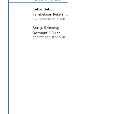
10/11/2025, 07.08 WIB
dengan Lebih Ketat,
Begini Aturannya
Celios Sebut
Pembekuan Rekening
29/07/2025, 22.15 WIB
Dormant Rugikan
Nasabah
Setuju Rekening
Dormant 3 Bulan
30/07/2025, 11.03 WIB
Diblokir PPATK, Bos
BCA: Kesempatan
untuk Mengingatkan
Nasabah