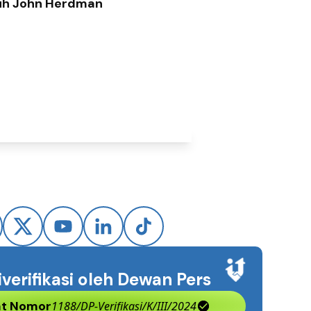
uh John Herdman
iverifikasi oleh Dewan Pers
kat Nomor
1188/DP-Verifikasi/K/III/2024