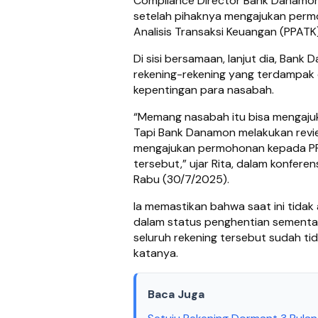
Compliance Director Bank Danamon R
setelah pihaknya mengajukan perm
Analisis Transaksi Keuangan (PPATK
Di sisi bersamaan, lanjut dia, Bank
rekening-rekening yang terdampak 
kepentingan para nasabah.
“Memang nasabah itu bisa mengajuk
Tapi Bank Danamon melakukan
rev
mengajukan permohonan kepada P
tersebut,” ujar Rita, dalam konfer
Rabu (30/7/2025).
Ia memastikan bahwa saat ini tida
dalam status penghentian sementara
seluruh rekening tersebut sudah ti
katanya.
Baca Juga