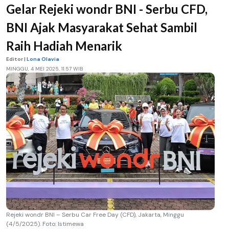
Gelar Rejeki wondr BNI - Serbu CFD,
BNI Ajak Masyarakat Sehat Sambil
Raih Hadiah Menarik
Editor |
Lona Olavia
MINGGU, 4 MEI 2025, 11.57 WIB
Rejeki wondr BNI – Serbu Car Free Day (CFD), Jakarta, Minggu
(4/5/2025). Foto: Istimewa