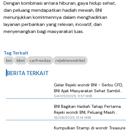
Dengan kombinasi antara hiburan, gaya hidup sehat,
dan peluang mendapatkan hadiah mewah, BNI
menunjukkan komitmennya dalam menghadirkan
layanan perbankan yang relevan, inovatif, dan
menyenangkan bagi masyarakat luas.
Tag Terkait
bni
bbni
carfreeday
rejekiwondrbni
BERITA TERKAIT
Gelar Rejeki wondr BNI - Serbu CFD,
BNI Ajak Masyarakat Sehat Sambil
04/05/2025, 11.57 WIB
Raih Hadiah Menarik
BNI Bagikan Hadiah Tahap Pertama
Rejeki wondr BNI, Peluang Masih
16/08/2025, 13.14 WIB
Terbuka Lebar hingga Februari 2026
Kumpulkan Stamp di wondr Treasure