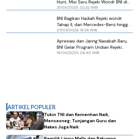
Hunt, Misi Seru Rejeki Wondr BNI di
31/05/2025, 02.32 WIB
Java Jazz Festival 2025
BNI Bagikan Hadiah Rejeki wondr
Tahap II, dari Mercedes-Benz hingga
07/03/2026, 16.26 WIB
Ratusan Gadget
Apresiasi dan Jaring Nasabah Baru,
BNI Gelar Program Undian Rejeki
16/04/2025, 06.40 WIB
wondr BNI
ARTIKEL POPULER
Tukin TNI dan Kemenhan Naik,
Mensesneg: Tunjangan Guru dan
Nakes Juga Naik
Pemilik Lippo Malls dan Pakuwon