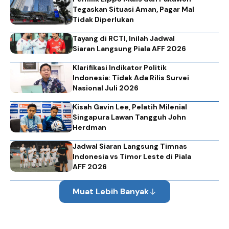
Tegaskan Situasi Aman, Pagar Mal
Tidak Diperlukan
Tayang di RCTI, Inilah Jadwal
Siaran Langsung Piala AFF 2026
Klarifikasi Indikator Politik
Indonesia: Tidak Ada Rilis Survei
Nasional Juli 2026
Kisah Gavin Lee, Pelatih Milenial
Singapura Lawan Tangguh John
Herdman
Jadwal Siaran Langsung Timnas
Indonesia vs Timor Leste di Piala
AFF 2026
Muat Lebih Banyak