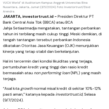
VUCA World" di Auditorium Kampus Anggrek Universitas Bina
Nusantara, Jakarta, Jumat (3/5/2024). Foto: Investortrust/Elsid
Arendra.
JAKARTA, investortrust.id -
Presiden Direktur PT
Bank Central Asia Tbk (BBCA) atau BCA
Jahja Setiaatmadja mengatakan, tantangan perbankan
tahun ini terbilang masih cukup tinggi. Meski demikian, di
tengah tantangan tersebut perbankan Indonesia
dikatakan Otoritas Jasa Keuangan (OJK) menunjukkan
kinerja yang tetap stabil dan berkelanjutan.
Hal ini tercermin dari kondisi likuiditas yang terjaga,
pertumbuhan kredit yang tinggi dan rasio kredit
bermasalah atau
non performing loan
(NPL) yang masih
terjaga.
“Asal kıta
growth
normal misal kredit di sekitar 10%-12%
pasti aman,” katanya kepada
investortrust.id,
Selasa
(9/7/2024).