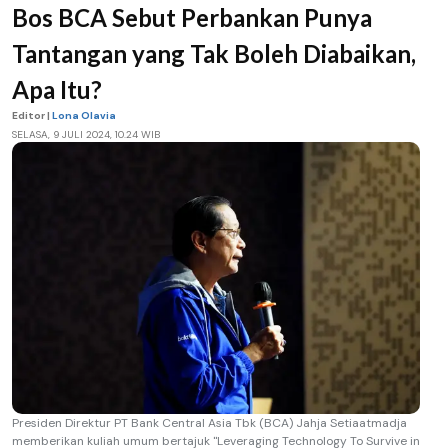
Bos BCA Sebut Perbankan Punya
Tantangan yang Tak Boleh Diabaikan,
Apa Itu?
Editor |
Lona Olavia
SELASA, 9 JULI 2024, 10.24 WIB
Presiden Direktur PT Bank Central Asia Tbk (BCA) Jahja Setiaatmadja
memberikan kuliah umum bertajuk "Leveraging Technology To Survive in