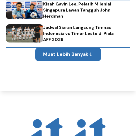
Kisah Gavin Lee, Pelatih Milenial
Singapura Lawan Tangguh John
Herdman
Jadwal Siaran Langsung Timnas
Indonesia vs Timor Leste di Piala
AFF 2026
Muat Lebih Banyak