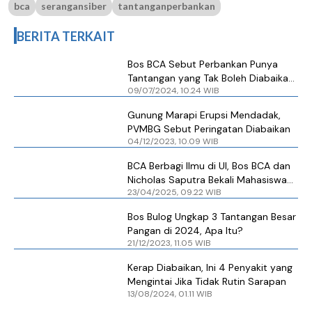
bca
serangansiber
tantanganperbankan
BERITA TERKAIT
Bos BCA Sebut Perbankan Punya
Tantangan yang Tak Boleh Diabaikan,
09/07/2024, 10.24 WIB
Apa Itu?
Gunung Marapi Erupsi Mendadak,
PVMBG Sebut Peringatan Diabaikan
04/12/2023, 10.09 WIB
BCA Berbagi Ilmu di UI, Bos BCA dan
Nicholas Saputra Bekali Mahasiswa
23/04/2025, 09.22 WIB
untuk Siap Hadapi Tantangan Zaman
Bos Bulog Ungkap 3 Tantangan Besar
Pangan di 2024, Apa Itu?
21/12/2023, 11.05 WIB
Kerap Diabaikan, Ini 4 Penyakit yang
Mengintai Jika Tidak Rutin Sarapan
13/08/2024, 01.11 WIB