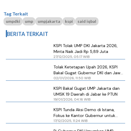
Tag Terkait
umpdki
ump
umpjakarta
kspi
said iqbal
BERITA TERKAIT
KSPI Tolak UMP DKI Jakarta 2026,
Minta Naik Jadi Rp 5,89 Juta
27/12/2025, 05.17 WIB
Tolak Ketetapan Upah 2026, KSPI
Bakal Gugat Gubernur DKI dan Jawa
02/01/2026, 11.50 WIB
Barat ke PTUN
KSPI Bakal Gugat UMP Jakarta dan
UMSK 19 Daerah di Jabar ke PTUN
19/01/2026, 04.16 WIB
KSPI Tunda Aksi Demo di Istana,
Fokus ke Kantor Gubernur untuk
17/12/2025, 11.24 WIB
Perjuangkan UMP 2026