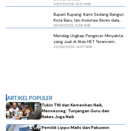
03/07/2026, 15.27 WIB
Bupati Kupang: Kami Sedang Bangun
Kota Baru, Izin Investasi Beres dalam
13/06/2025, 11.08 WIB
Seminggu
Mendag Ungkap Pengecer Minyakita
yang Jual di Atas HET Terancam
22/06/2026, 14.07 WIB
Dikeluarkan dari Kemitraan
ARTIKEL POPULER
Tukin TNI dan Kemenhan Naik,
Mensesneg: Tunjangan Guru dan
Nakes Juga Naik
Pemilik Lippo Malls dan Pakuwon