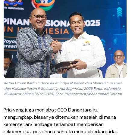
Ketua Umum Kadin Indonesia Anindya N. Bakrie dan Menteri Investasi
dan Hilirisasi Rosan P. Roeslani pada Rapimnas 2025 Kadin Indonesia,
di Jakarta, Selasa (2/12/2025). Foto: Investortrust/Mohammad Defrizal
Pria yang juga menjabat CEO Danantara itu
mengungkap, biasanya ditemukan masalah di mana
kementerian/ lembaga terlambat memberikan
rekomendasi perizinan usaha. Ia membeberkan tidak