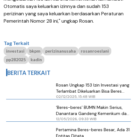
Otomatis saya keluarkan izinnya dan sudah 153
perizinan yang saya keluarkan berdasarkan Peraturan
Pemerintah Nomor 28 ini," ungkap Rosan.
Tag Terkait
investasi
bkpm
perizinanusaha
rosanroeslani
pp282025
kadin
BERITA TERKAIT
Rosan Ungkap 153 Izin Investasi yang
Terlambat Dikeluarkan Bisa Beres
02/12/2025, 15.48 WIB
Berkat PP 28/2025
‘Beres-beres’ BUMN Makin Serius,
Danantara Gandeng Kemenkum dan
12/05/2026, 09.33 WIB
Kejagung
Pertamina Beres-beres Besar, Ada 31
Entitas Ditata